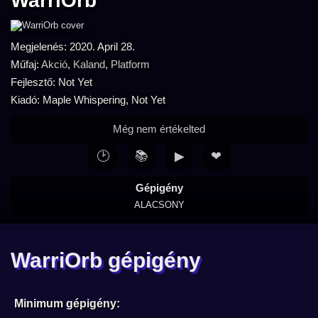
WarriOrb
Megjelenés: 2020. April 28.
Műfaj:
Akció
,
Kaland
,
Platform
Fejlesztő: Not Yet
Kiadó: Maple Whispering, Not Yet
Még nem értékelted
🕑
📚
▶
❤
Gépigény
ALACSONY
WarriOrb gépigény
Minimum gépigény: