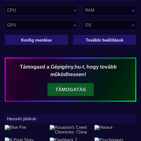
CPU
RAM
GPU
OS
Konfig mentése
További beállítások
Támogasd a Gépigény.hu-t, hogy tovább
működhessen!
TÁMOGATÁS
Hasonló játékok: