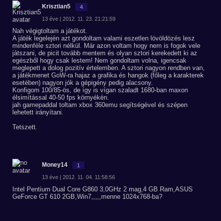
Krisztian5
4
13 éve | 2012. 11. 23. 21:21:59
Nah végigtoltam a játékot.
A játék legelején azt gondoltam valami eszetlen lövöldözés lesz
mindenféle sztori nélkül. Már azon voltam hogy nem is fogok vele
játszani, de picit tovább mentem és olyan sztori kerekedett ki az
egészből hogy csak lestem! Nem gondoltam volna, igencsak
meglepett a dolog pozitív értelemben. A sztori nagyon rendben van,
a játékmenet GoW-ra hajaz a grafika és hangok (főleg a karakterek
esetében) nagyon jók a gépigény pedig alacsony.
Konfigom 100/85-ös, de így is vígan szaladt 1680-ban maxon
élsimítással 40-50 fps környékén.
jah gamepaddal toltam xbox 360emu segítségével és szépen
lehetett irányítani.
Tetszett.
Money14
1
13 éve | 2012. 11. 04. 11:58:56
Intel Pentium Dual Core G860 3,0GHz 2 mag,4 GB Ram,ASUS
GeForce GT 610 2GB,Win7,,,,,menne 1024x768-ba?