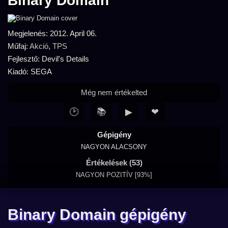
Binary Domain
Megjelenés: 2012. April 06.
Műfaj:
Akció
,
TPS
Fejlesztő: Devil's Details
Kiadó: SEGA
Még nem értékelted
🕑
📚
▶
❤
Gépigény
NAGYON ALACSONY
Értékelések (53)
NAGYON POZITÍV [93%]
Binary Domain gépigény