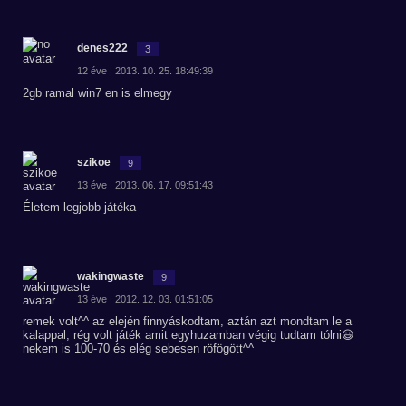
denes222
3
12 éve | 2013. 10. 25. 18:49:39
2gb ramal win7 en is elmegy
szikoe
9
13 éve | 2013. 06. 17. 09:51:43
Életem legjobb játéka
wakingwaste
9
13 éve | 2012. 12. 03. 01:51:05
remek volt^^ az elején finnyáskodtam, aztán azt mondtam le a
kalappal, rég volt játék amit egyhuzamban végig tudtam tólni😃
nekem is 100-70 és elég sebesen röfögött^^