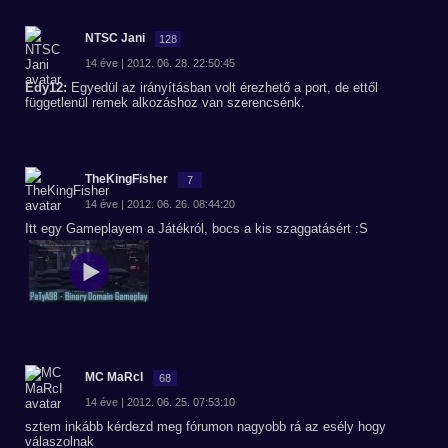
NTSC Jani
128
14 éve | 2012. 06. 28. 22:50:45
Edy12:
Egyedül az irányításban volt érezhető a port, de ettől
függetlenül remek alkozáshoz van szerencsénk.
TheKingFisher
7
14 éve | 2012. 06. 26. 08:44:20
Itt egy Gameplayem a Játékról, bocs a kis szaggatásért :S
MC MaRcI
68
14 éve | 2012. 06. 25. 07:53:10
sztem inkább kérdezd meg fórumon nagyobb rá az esély hogy
válaszolnak