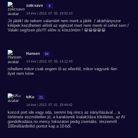
zolicsavo
8
14 éve | 2012. 07. 05. 19:02:10
Jó játék! de nekem valamiért nem ment a játék :/ akárhányszor
kilépek kezdhetem előröl az egészet mert nem menti el sehol sem:/
Valaki segítsen pls!!!! előre is köszönöm ! 😀😀😀😀😀
Hansen
34
14 éve | 2012. 07. 05. 14:12:43
rühellem mikor csak engem lő az ellenfél, mikor vagyunk 4en
ilyet nem kéne
kiKu
21
14 éve | 2012. 07. 01. 18:44:42
konzol port ide vagy oda, semmi baj nincs az irányításával... a
története eszméletlen jó, a karakterek kialakítása tökéletes, az AI
gondolkodása no mercy fokozaton pedig zseniális. részemről
100milliárdtrillió pontot kap a 10-ből.