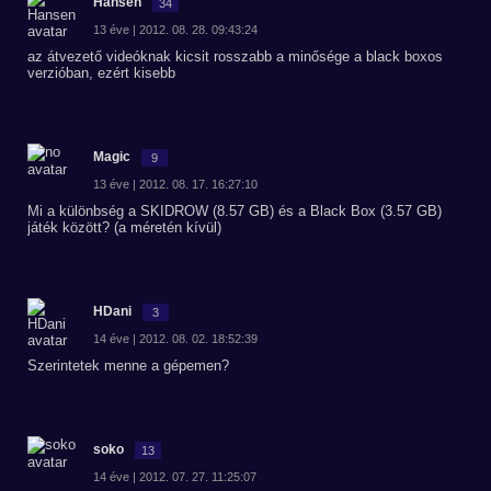
Hansen
34
13 éve | 2012. 08. 28. 09:43:24
az átvezető videóknak kicsit rosszabb a minősége a black boxos
verzióban, ezért kisebb
Magic
9
13 éve | 2012. 08. 17. 16:27:10
Mi a különbség a SKIDROW (8.57 GB) és a Black Box (3.57 GB)
játék között? (a méretén kívül)
HDani
3
14 éve | 2012. 08. 02. 18:52:39
Szerintetek menne a gépemen?
soko
13
14 éve | 2012. 07. 27. 11:25:07