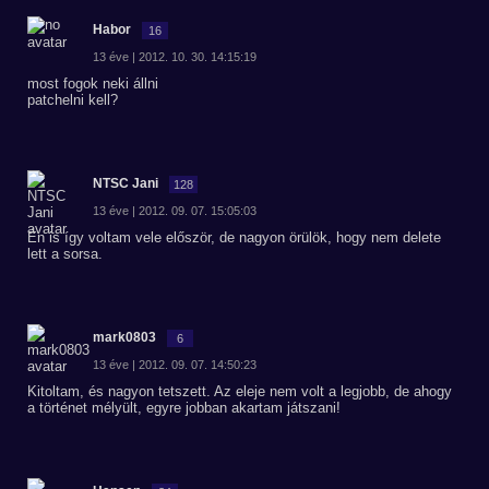
Habor
16
13 éve | 2012. 10. 30. 14:15:19
most fogok neki állni
patchelni kell?
NTSC Jani
128
13 éve | 2012. 09. 07. 15:05:03
Én is így voltam vele először, de nagyon örülök, hogy nem delete
lett a sorsa.
mark0803
6
13 éve | 2012. 09. 07. 14:50:23
Kitoltam, és nagyon tetszett. Az eleje nem volt a legjobb, de ahogy
a történet mélyült, egyre jobban akartam játszani!