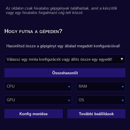
Az oldalon csak hivatalos gépigények találhatóak, amit a készítők
vagy egy hivatalos forgalmazó cég tett közzé.
Hogy futna a gépeden?
Hasonlítsd össze a gépigényt egy általad megadott konfigurációval!
CPU
RAM
GPU
OS
Konfig mentése
További beállítások