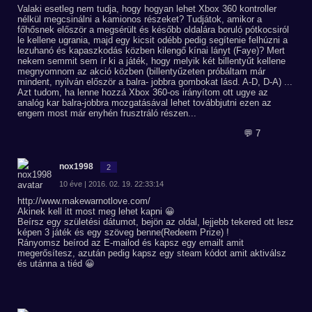
Valaki esetleg nem tudja, hogy hogyan lehet Xbox 360 kontroller
nélkül megcsinálni a kamionos részeket? Tudjátok, amikor a
főhősnek először a megsérült és később oldalára boruló pótkocsiról
le kellene ugrania, majd egy kicsit odébb pedig segítenie felhúzni a
lezuhanó és kapaszkodás közben kilengő kínai lányt (Faye)? Mert
nekem semmit sem ír ki a játék, hogy melyik két billentyűt kellene
megnyomnom az akció közben (billentyűzeten próbáltam már
mindent, nyilván először a balra- jobbra gombokat lásd. A-D, D-A) ...
Azt tudom, ha lenne hozzá Xbox 360-os irányítom ott ugye az
analóg kar balra-jobbra mozgatásával lehet továbbjutni ezen az
engem most már enyhén frusztráló részen...
💬 7
nox1998
2
10 éve | 2016. 02. 19. 22:33:14
http://www.makewarnotlove.com/
Akinek kell itt most meg lehet kapni 😀
Beírsz egy születési dátumot, bejön az oldal, lejjebb tekered ott lesz
képen 3 játék és egy szöveg benne(Redeem Prize) !
Rányomsz beírod az E-mailod és kapsz egy emailt amit
megerősítesz, azután pedig kapsz egy steam kódot amit aktiválsz
és utánna a tiéd 😀