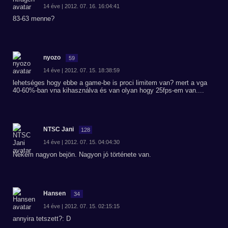
14 éve | 2012. 07. 16. 16:04:41
83-63 menne?
nyozo
59
14 éve | 2012. 07. 15. 18:38:59
lehetséges hogy ebbe a game-be is proci limitem van? mert a vga
40-60%-ban vna kihasználva és van olyan hogy 25fps-em van....
NTSC Jani
128
14 éve | 2012. 07. 15. 04:04:30
Nekem nagyon bejön. Nagyon jó története van.
Hansen
34
14 éve | 2012. 07. 15. 02:15:15
annyira tetszett?: D