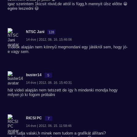
igaz szerintem 1kicsit rövid,de attól is függ,h mennyit ülsz előtte 😀
egére leszedni 😃
NTSC Jani
128
14 éve | 2012. 06. 16. 15:46:06
Videók alapján nem könnyű megmondani egy játékról sem, hogy jó-
e vagy sem.
buster14
5
14 éve | 2012. 06. 16. 15:40:31
hát videó alapján nem tetszett de így h mindenki mondja hogy
milyen jó ki fogom próbálni
RICSI PC
7
14 éve | 2012. 06. 15. 11:58:46
nem tudja valaki,h minek nem tudom a grafikát állítani?