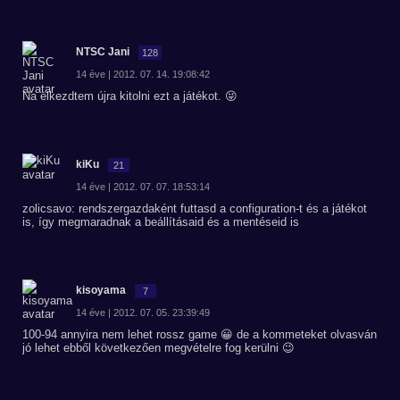
NTSC Jani
128
14 éve | 2012. 07. 14. 19:08:42
Na elkezdtem újra kitolni ezt a játékot. 😜
kiKu
21
14 éve | 2012. 07. 07. 18:53:14
zolicsavo: rendszergazdaként futtasd a configuration-t és a játékot
is, így megmaradnak a beállításaid és a mentéseid is
kisoyama
7
14 éve | 2012. 07. 05. 23:39:49
100-94 annyira nem lehet rossz game 😀 de a kommeteket olvasván
jó lehet ebből következően megvételre fog kerülni 😉