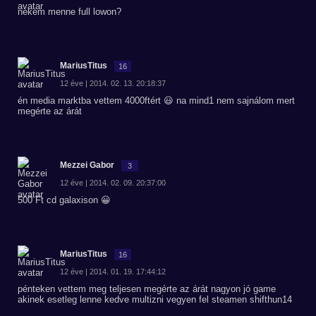
nekem menne full lowon?
MariusTitus
16
12 éve | 2014. 02. 13. 20:18:37
én media marktba vettem 4000ftért 😃 na mind1 nem sajnálom mert
megérte az árát
Mezzei Gabor
3
12 éve | 2014. 02. 09. 20:37:00
500 Ft cd galaxison 😀
MariusTitus
16
12 éve | 2014. 01. 19. 17:44:12
pénteken vettem meg teljesen megérte az árát nagyon jó game
akinek esetleg lenne kedve multizni vegyen fel steamen shifthun14