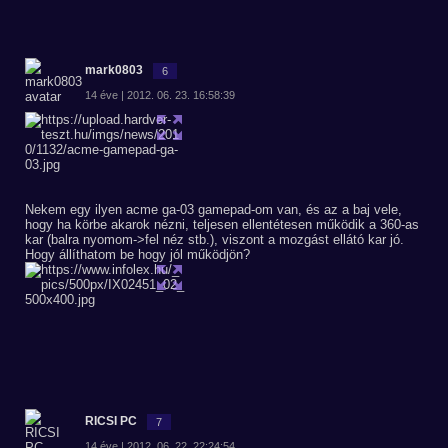
mark0803
6
14 éve | 2012. 06. 23. 16:58:39
Nekem egy ilyen acme ga-03 gamepad-om van, és az a baj vele,
hogy ha körbe akarok nézni, teljesen ellentétesen működik a 360-as
kar (balra nyomom->fel néz stb.), viszont a mozgást ellátó kar jó.
Hogy állíthatom be hogy jól működjön?
RICSI PC
7
14 éve | 2012. 06. 22. 22:24:54