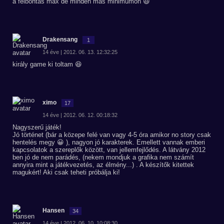
a felbontás max de minden más minimumon 😃
Drakensang
1
14 éve | 2012. 06. 13. 12:32:25
király game ki toltam 😆
ximo
17
14 éve | 2012. 06. 12. 00:18:32
Nagyszerű játék!
Jó történet (bár a közepe felé van vagy 4-5 óra amikor no story csak
hentelés megy 😀 ), nagyon jó karakterek. Emellett vannak emberi
kapcsolatok a szereplők között, van jellemfejlődés. A látvány 2012
ben jó de nem parádés, (nekem mondjuk a grafika nem számít
annyira mint a játékvezetés, az élmény...) . A készítők kitettek
magukért! Aki csak teheti próbálja ki!
Hansen
34
14 éve | 2012. 06. 10. 10:08:30