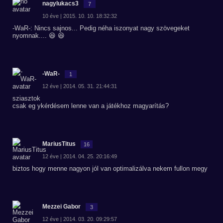
nagylukacs3
7
10 éve | 2015. 10. 10. 18:32:32
-WaR-: Nincs sajnos... Pedig néha iszonyat nagy szövegeket
nyomnak.... 😆 😆
-WaR-
1
12 éve | 2014. 05. 31. 21:44:31
sziasztok
csak eg ykérdésem lenne van a játékhoz magyarítás?
MariusTitus
16
12 éve | 2014. 04. 25. 20:16:49
biztos hogy menne nagyon jól van optimalizálva nekem fullon megy
Mezzei Gabor
3
12 éve | 2014. 03. 20. 09:29:57