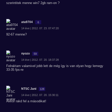
szerintitek menne win7 2gb ram-on ?
ata9704
6
14 éve | 2012. 07. 23. 07:47:20
92-67 menne?
nyozo
59
14 éve | 2012. 07. 20. 18:37:28
Felraktam valamivel jobb lett de még így is van olyan hogy lemegy
33-35 fps-re
NTSC Jani
128
14 éve | 2012. 07. 20. 15:30:11
Akkor rakd fel a másodikat!