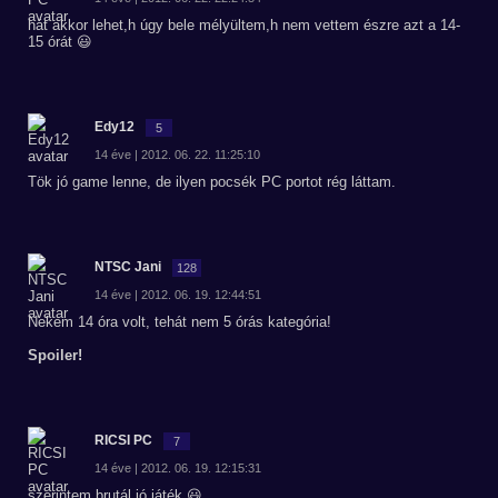
hát akkor lehet,h úgy bele mélyültem,h nem vettem észre azt a 14-
15 órát 😃
Edy12
5
14 éve | 2012. 06. 22. 11:25:10
Tök jó game lenne, de ilyen pocsék PC portot rég láttam.
NTSC Jani
128
14 éve | 2012. 06. 19. 12:44:51
Nekem 14 óra volt, tehát nem 5 órás kategória!
Spoiler!
RICSI PC
7
14 éve | 2012. 06. 19. 12:15:31
szerintem brutál jó játék 😃