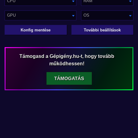
CPU
RAM
GPU
OS
Konfig mentése
További beállítások
Támogasd a Gépigény.hu-t, hogy tovább
működhessen!
TÁMOGATÁS