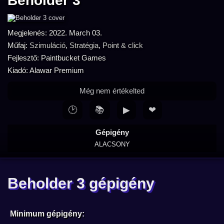
Beholder 3
Megjelenés: 2022. March 03.
Műfaj:
Szimuláció
,
Stratégia
,
Point & click
Fejlesztő: Paintbucket Games
Kiadó: Alawar Premium
Még nem értékelted
🕑
📚
▶
❤
Gépigény
ALACSONY
Beholder 3 gépigény
Minimum gépigény: