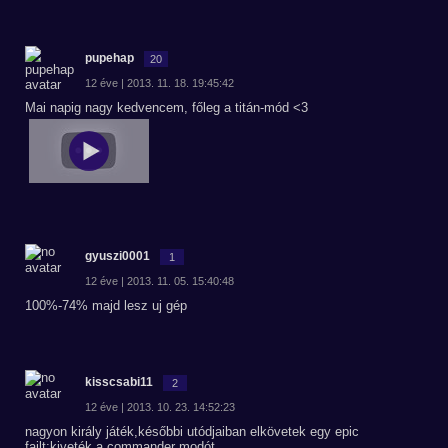
pupehap
20
12 éve | 2013. 11. 18. 19:45:42
Mai napig nagy kedvencem, főleg a titán-mód <3
gyuszi0001
1
12 éve | 2013. 11. 05. 15:40:48
100%-74% majd lesz uj gép
kisscsabi11
2
12 éve | 2013. 10. 23. 14:52:23
nagyon király játék,későbbi utódjaiban elkövetek egy epic
failt:kiveték a commander modót