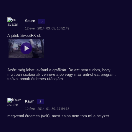
Scure
5
12 éve | 2014. 03. 05. 18:52:49
A játék SweetFX-el:
Azért még lehet javítani a grafikán. De azt nem tudom, hogy
multiban csalásnak venné-e a pb vagy más anti-cheat program,
szóval annak érdemes utánajárni...
Kawr
8
12 éve | 2014. 01. 30. 17:54:18
megvenni érdemes (volt), most sajna nem tom mi a helyzet