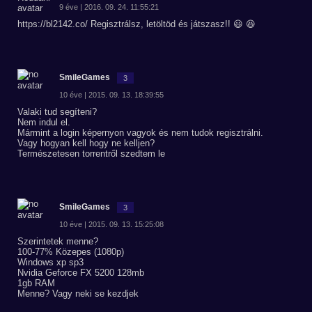
9 éve | 2016. 09. 24. 11:55:21
https://bl2142.co/ Regisztrálsz, letöltöd és játszasz!! 😃 😆
SmileGames
3
10 éve | 2015. 09. 13. 18:39:55
Valaki tud segíteni?
Nem indul el.
Mármint a login képernyon vagyok és nem tudok regisztrálni.
Vagy hogyan kell hogy ne kelljen?
Természetesen torrentről szedtem le
SmileGames
3
10 éve | 2015. 09. 13. 15:25:08
Szerintetek menne?
100-77% Közepes (1080p)
Windows xp sp3
Nvidia Geforce FX 5200 128mb
1gb RAM
Menne? Vagy neki se kezdjek