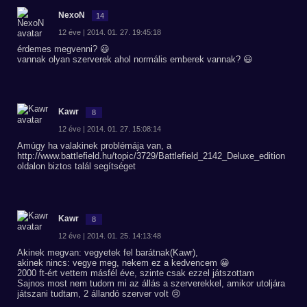
NexoN
14
12 éve | 2014. 01. 27. 19:45:18
érdemes megvenni? 😃
vannak olyan szerverek ahol normális emberek vannak? 😃
Kawr
8
12 éve | 2014. 01. 27. 15:08:14
Amúgy ha valakinek problémája van, a
http://www.battlefield.hu/topic/3729/Battlefield_2142_Deluxe_edition
oldalon biztos talál segítséget
Kawr
8
12 éve | 2014. 01. 25. 14:13:48
Akinek megvan: vegyetek fel barátnak(Kawr),
akinek nincs: vegye meg, nekem ez a kedvencem 😀
2000 ft-ért vettem másfél éve, szinte csak ezzel játszottam
Sajnos most nem tudom mi az állás a szerverekkel, amikor utoljára
játszani tudtam, 2 állandó szerver volt 😢