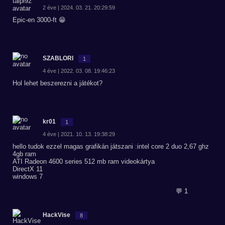
2 éve | 2024. 03. 21. 20:29:59
Epic-en 3000-ft 😁
SZABLORI
1
4 éve | 2022. 03. 08. 19:46:23
Hol lehet beszerezni a játékot?
kr01
1
4 éve | 2021. 10. 13. 19:38:29
hello tudok ezzel magas grafikán játszani :intel core 2 duo 2,67 ghz
4gb ram
ATI Radeon 4600 series 512 mb ram videokártya
DirectX 11
windows 7
💬 1
HackVise
8