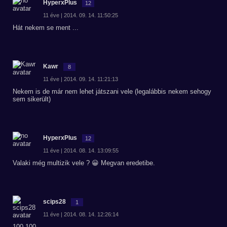
HyperxPlus
12
11 éve | 2014. 09. 14. 11:50:25
Hát nekem se ment ...
Kawr
8
11 éve | 2014. 09. 14. 11:21:13
Nekem is de már nem lehet játszani vele (legalábbis nekem sehogy
sem sikerült)
HyperxPlus
12
11 éve | 2014. 08. 14. 13:09:55
Valaki még multizik vele ? 😀 Megvan eredetibe.
scips28
1
11 éve | 2014. 08. 14. 12:26:14
100-100