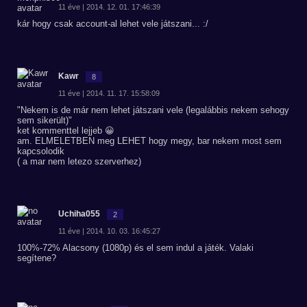
11 éve | 2014. 12. 01. 17:46:39
kár hogy csak account-al lehet vele játszani... :/
Kawr
8
11 éve | 2014. 11. 17. 15:58:09
"Nekem is de már nem lehet játszani vele (legalábbis nekem sehogy
sem sikerült)"
ket kommenttel lejjeb 😀
am. ELMELETBEN meg LEHET hogy megy, bar nekem most sem
kapcsolodik
( a mar nem letezo szerverhez)
Uchiha055
2
11 éve | 2014. 10. 03. 16:45:27
100%-72% Alacsony (1080p) és el sem indul a játék. Valaki
segítene?