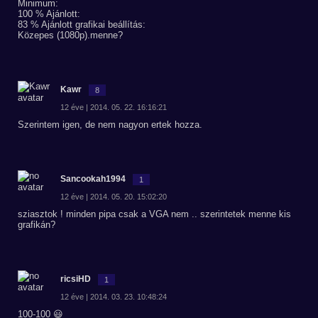
Minimum:
100 % Ajánlott:
83 % Ajánlott grafikai beállítás:
Közepes (1080p).menne?
Kawr
8
12 éve | 2014. 05. 22. 16:16:21
Szerintem igen, de nem nagyon ertek hozza.
Sancookah1994
1
12 éve | 2014. 05. 20. 15:02:20
sziasztok ! minden pipa csak a VGA nem .. szerintetek menne kis
grafikán?
ricsiHD
1
12 éve | 2014. 03. 23. 10:48:24
100-100 😃