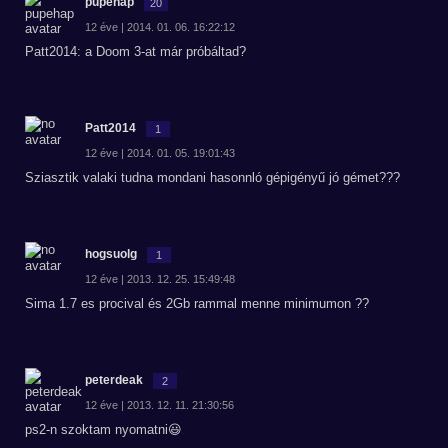
pupehap
20
12 éve | 2014. 01. 06. 16:22:12
Patt2014: a Doom 3-at már próbáltad?
Patt2014
1
12 éve | 2014. 01. 05. 19:01:43
Sziasztik valaki tudna mondani hasonnló gépigényű jó gémet???
hogsuolg
1
12 éve | 2013. 12. 25. 15:49:48
Sima 1.7 es procival és 2Gb rammal menne minimumon ??
peterdeak
2
12 éve | 2013. 12. 11. 21:30:56
ps2-n szoktam nyomatni😃