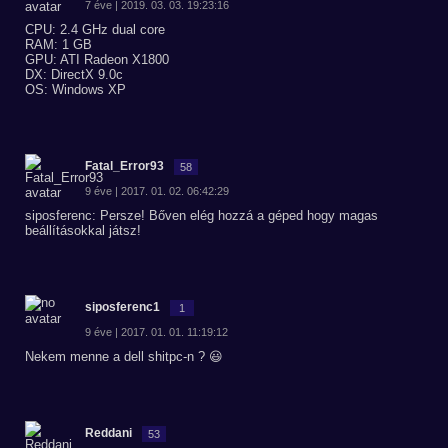
7 éve | 2019. 03. 03. 19:23:16
CPU: 2.4 GHz dual core
RAM: 1 GB
GPU: ATI Radeon X1800
DX: DirectX 9.0c
OS: Windows XP
Fatal_Error93
58
9 éve | 2017. 01. 02. 06:42:29
siposferenc: Persze! Bőven elég hozzá a géped hogy magas
beállításokkal játsz!
siposferenc1
1
9 éve | 2017. 01. 01. 11:19:12
Nekem menne a dell shitpc-n ? 😃
Reddani
53