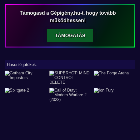
Támogasd a Gépigény.hu-t, hogy tovább
működhessen!
TÁMOGATÁS
Hasonló játékok: