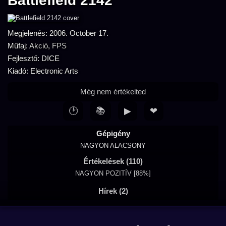
Battlefield 2142
Megjelenés: 2006. October 17.
Műfaj:
Akció
,
FPS
Fejlesztő: DICE
Kiadó: Electronic Arts
Még nem értékelted
🕑
📚
▶
❤
Gépigény
NAGYON ALACSONY
Értékelések (110)
NAGYON POZITÍV [88%]
Hírek (2)