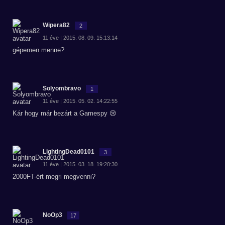
Wipera82
2
11 éve | 2015. 08. 09. 15:13:14
gépemen menne?
Solyombravo
1
11 éve | 2015. 05. 02. 14:22:55
Kár hogy már bezárt a Gamespy 😢
LightingDead0101
3
11 éve | 2015. 03. 18. 19:20:30
2000FT-ért megri megvenni?
NoOp3
17