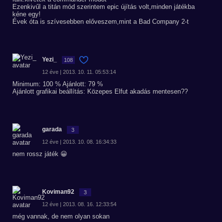
Ezenkivűl a titán mód szerintem epic újítás volt,minden játékba
kéne egy!
Évek óta is szívesebben előveszem,mint a Bad Company 2-t
Yezi_
108
12 éve | 2013. 10. 11. 05:53:14
Minimum: 100 % Ajánlott: 79 %
Ajánlott grafikai beállítás: Közepes Elfut akadás mentesen??
garada
3
12 éve | 2013. 10. 08. 16:34:33
nem rossz játék 😀
Koviman92
3
12 éve | 2013. 08. 16. 12:33:54
még vannak, de nem olyan sokan