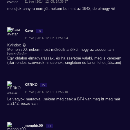
11 éve | 2014. 12. 05. 14:36:37
mondjuk annyira nem jött nekem be mint az 1942, de elmegy 😀
Kawr
8
11 éve | 2014. 12. 02. 17:51:54
Kvindor: 😀
Memphis00: nekem most működik anélkül, hogy az accountam
használnám...
Egy oldalon elmagyarázzák, és ha szeretné valaki, meg is keresem
(Bár rendes szerverek nincsenek, singleben és lanon lehet játszani)
KERKO
27
11 éve | 2014. 12. 01. 17:56:10
Le vagyok maradva...nekem még csak a BF4 van meg itt meg már
a 2142. része van.
menphis00
11