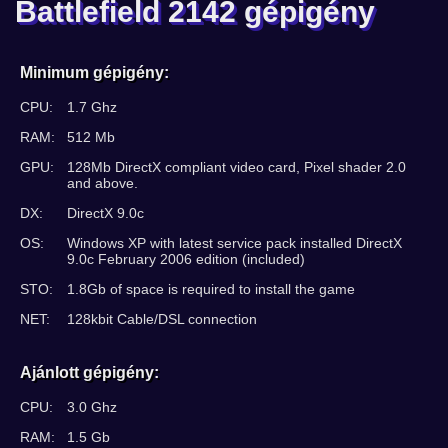
Battlefield 2142 gépigény
Minimum gépigény:
CPU:
1.7 Ghz
RAM:
512 Mb
GPU:
128Mb DirectX compliant video card, Pixel shader 2.0
and above.
DX:
DirectX 9.0c
OS:
Windows XP with latest service pack installed DirectX
9.0c February 2006 edition (included)
STO:
1.8Gb of space is required to install the game
NET:
128kbit Cable/DSL connection
Ajánlott gépigény:
CPU:
3.0 Ghz
RAM:
1.5 Gb