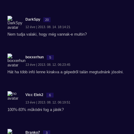
DarkSpy
20
12 éve | 2013. 08. 14. 18:14:21
Nem tudja valaki, hogy még vannak-e multin?
boxxerhun
5
13 éve | 2013. 08. 12. 06:23:45
Hát ha több infó lenne kirakva a gépedről talán megtudnánk jósolni.
Vicc Elek2
6
13 éve | 2013. 08. 12. 06:19:51
100%-83% működni fog a játék?
Branko7
3