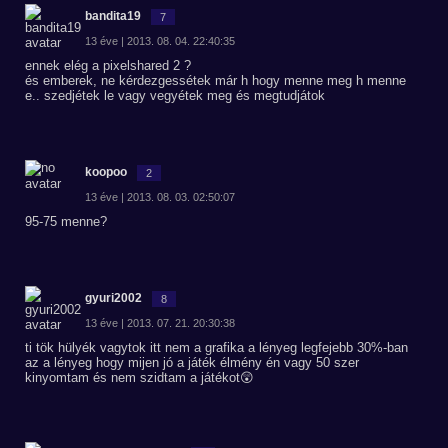
bandita19
7
13 éve | 2013. 08. 04. 22:40:35
ennek elég a pixelshared 2 ?
és emberek, ne kérdezgessétek már h hogy menne meg h menne
e.. szedjétek le vagy vegyétek meg és megtudjátok
koopoo
2
13 éve | 2013. 08. 03. 02:50:07
95-75 menne?
gyuri2002
8
13 éve | 2013. 07. 21. 20:30:38
ti tök hülyék vagytok itt nem a grafika a lényeg legfejebb 30%-ban
az a lényeg hogy mijen jó a játék élmény én vagy 50 szer
kinyomtam és nem szidtam a játékot😲