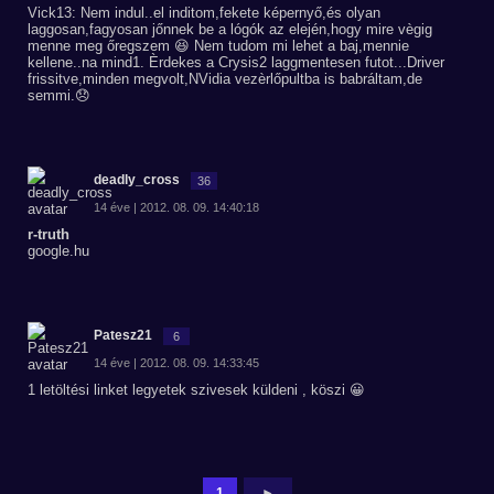
Vick13: Nem indul..el inditom,fekete képernyő,és olyan
laggosan,fagyosan jőnnek be a lógók az elején,hogy mire vègig
menne meg őregszem 😆 Nem tudom mi lehet a baj,mennie
kellene..na mind1. Èrdekes a Crysis2 laggmentesen futot...Driver
frissitve,minden megvolt,NVidia vezèrlőpultba is babráltam,de
semmi.😞
deadly_cross
36
14 éve | 2012. 08. 09. 14:40:18
r-truth
google.hu
Patesz21
6
14 éve | 2012. 08. 09. 14:33:45
1 letöltési linket legyetek szivesek küldeni , köszi 😀
1
►