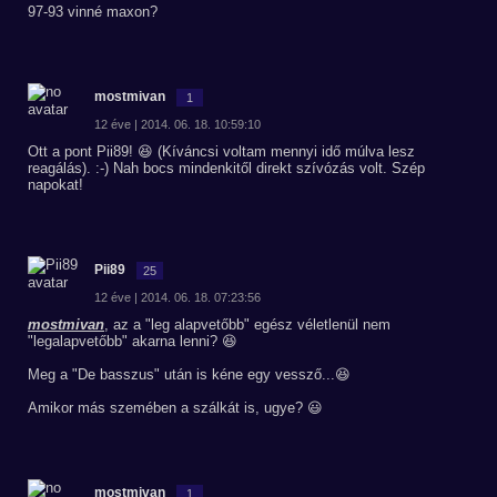
97-93 vinné maxon?
mostmivan
1
12 éve | 2014. 06. 18. 10:59:10
Ott a pont Pii89! 😆 (Kíváncsi voltam mennyi idő múlva lesz
reagálás). :-) Nah bocs mindenkitől direkt szívózás volt. Szép
napokat!
Pii89
25
12 éve | 2014. 06. 18. 07:23:56
mostmivan
, az a "leg alapvetőbb" egész véletlenül nem
"legalapvetőbb" akarna lenni? 😆
Meg a "De basszus" után is kéne egy vessző...😆
Amikor más szemében a szálkát is, ugye? 😃
mostmivan
1