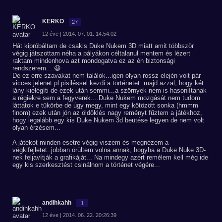
KERKO
27
12 éve | 2014. 07. 01. 14:54:02
Hát kipróbáltam de csakis Duke Nukem 3D miatt amit többször
végig játszottam néha a pályákon céltalanul mentem és lézert
raktam mindenhova azt mondogatva ez az én biztonsági
rendszerem....😆
De ez erre szavakat nem találok...igen olyan rossz elején volt pár
vicces jelenet pl pisiléssel kezdi a történetet..majd azzal, hogy két
lány kielégíti de ezek után semmi...a szörnyek nem is hasonlítanak
a régiekre sem a fegyverek....Duke Nukem mozgását nem tudom
láttátok e tükörbe de úgy megy, mint egy kötözött sonka (hmmm
finom) ezek után jön az öldöklés nagy reményt fűztem a játékhoz,
hogy legalább egy kis Duke Nukem 3d beütése legyen de nem volt
olyan érzésem...
A játékot minden esetre végig viszem és megnézem a
végkifejletet..jobban örültem volna annak, hogyha a Duke Nuke 3D-
nek feljavítják a grafikáját... Na mindegy azért remélem kell még ide
egy kis szerkesztést csinálnom a történet végére...
andihkahh
1
12 éve | 2014. 06. 22. 20:26:39