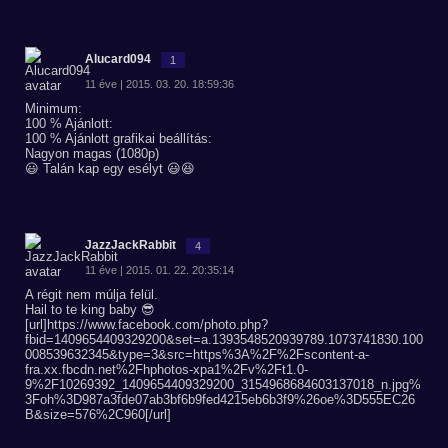
Alucard094
1
11 éve | 2015. 03. 20. 18:59:36
Minimum:
100 % Ajánlott:
100 % Ajánlott grafikai beállítás:
Nagyon magas (1080p)
😃 Talán kap egy esélyt 😃😆
JazzJackRabbit
4
11 éve | 2015. 01. 22. 20:35:14
A régit nem múlja felül.
Hail to te king baby 😎
[url]https://www.facebook.com/photo.php?
fbid=1409654409329200&set=a.1393548520939789.1073741830.100
008539632345&type=3&src=https%3A%2F%2Fscontent-a-
fra.xx.fbcdn.net%2Fhphotos-xpa1%2Fv%2Ft1.0-
9%2F10269392_1409654409329200_3154968684603137018_n.jpg%
3Foh%3D987a3fde07ab3bf6b9fed4215eb6b3f9%26oe%3D555EC26
B&size=576%2C960[/url]