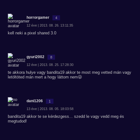
horrorgamer
4
12 éve | 2013. 08. 26. 13:11:35
kell neki a pixel shared 3.0
gyuri2002
8
12 éve | 2013. 08. 25. 17:28:30
te akkora hulye vagy bandita19 akkor te most meg vetted mán vagy
letöltöted mán mert a hogy láttom nem😜
dani1206
1
13 éve | 2013. 08. 05. 18:03:58
bandita19 akkor te se kérdezgess... szedd le vagy vedd meg és
megtudod!