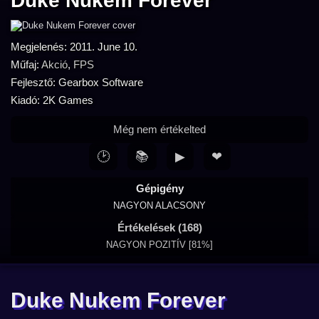
Duke Nukem Forever
Megjelenés: 2011. June 10.
Műfaj:
Akció
,
FPS
Fejlesztő: Gearbox Software
Kiadó: 2K Games
Még nem értékelted
🕑
📚
▶
❤
Gépigény
NAGYON ALACSONY
Értékelések (168)
NAGYON POZITÍV [81%]
Duke Nukem Forever