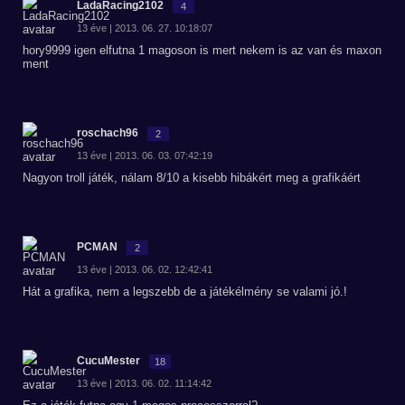
LadaRacing2102
4
13 éve | 2013. 06. 27. 10:18:07
hory9999 igen elfutna 1 magoson is mert nekem is az van és maxon
ment
roschach96
2
13 éve | 2013. 06. 03. 07:42:19
Nagyon troll játék, nálam 8/10 a kisebb hibákért meg a grafikáért
PCMAN
2
13 éve | 2013. 06. 02. 12:42:41
Hát a grafika, nem a legszebb de a játékélmény se valami jó.!
CucuMester
18
13 éve | 2013. 06. 02. 11:14:42