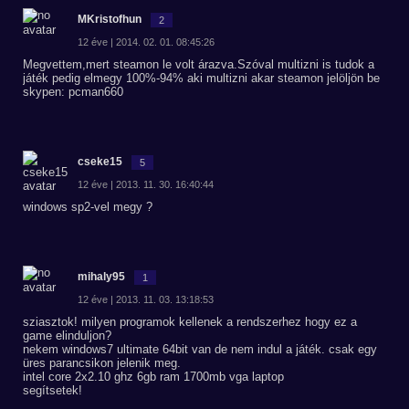
MKristofhun
2
12 éve | 2014. 02. 01. 08:45:26
Megvettem,mert steamon le volt árazva.Szóval multizni is tudok a
játék pedig elmegy 100%-94% aki multizni akar steamon jelöljön be
skypen: pcman660
cseke15
5
12 éve | 2013. 11. 30. 16:40:44
windows sp2-vel megy ?
mihaly95
1
12 éve | 2013. 11. 03. 13:18:53
sziasztok! milyen programok kellenek a rendszerhez hogy ez a
game elinduljon?
nekem windows7 ultimate 64bit van de nem indul a játék. csak egy
üres parancsikon jelenik meg.
intel core 2x2.10 ghz 6gb ram 1700mb vga laptop
segítsetek!