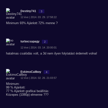
Destiny741
3
12 éve | 2014. 03. 29. 17:58:22
Minimum 93% Ajánlott 72% menne ?
turbocsapagy
2
12 éve | 2014. 03. 14. 20:00:01
hatalmas csalódás volt, a 3d nem ilyen folytatást érdemelt volna!
EskimoCallboy
4
12 éve | 2014. 02. 26. 21:03:57
Minimum:
99 % Ajánlott:
77 % Ajánlott grafikai beállítás:
Közepes (1080p) elmenne ???