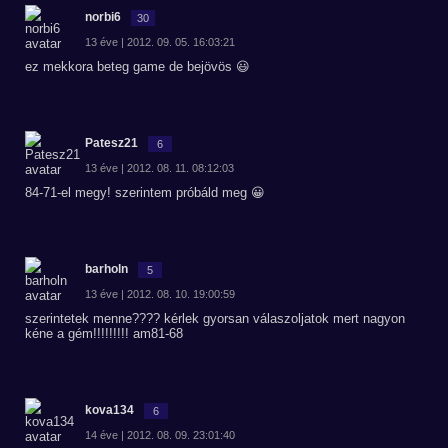
norbi6
30
13 éve | 2012. 09. 05. 16:03:21
ez mekkora beteg game de bejövös 😃
Patesz21
6
13 éve | 2012. 08. 11. 08:12:03
84-71-el megy! szerintem próbáld meg 😀
barholn
5
13 éve | 2012. 08. 10. 19:00:59
szerintetek menne???? kérlek gyorsan válaszoljatok mert nagyon
kéne a gém!!!!!!!!! am81-68
kova134
6
14 éve | 2012. 08. 09. 23:01:40