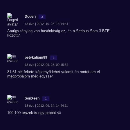
Dogeri
3
13 éve | 2012. 10. 23. 13:14:51
Amúgy tényleg van hasónlóság ez, és a Serious Sam 3 BFE
között?
petykafiam89
1
13 éve | 2012. 09. 28. 09:15:34
81-61-nél fekete képernyő lehet valamit én rontottam el
megpróbálom még egyszer.
SonXeeh
1
13 éve | 2012. 09. 14. 14:44:11
100-100 teszek is egy próbát 😃