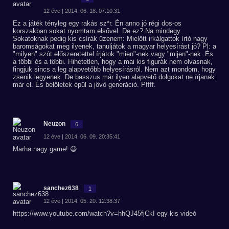
12 éve | 2014. 06. 18. 07:10:31
Ez a játék tényleg egy rakás sz*r. Én anno jó régi dos-os
korszakban sokat nyomtam elsővel. De ez? Na mindegy.
Sokatoknak pedig kis csírák üzenem: Mielött irkálgattok írtó nagy
baromságokat meg ilyenek, tanuljátok a magyar helyesírást jó? Pl: a
"milyen" szót előszeretettel írjátok "mien"-nek vagy "mijen"-nek. És
a többi és a többi. Hihetetlen, hogy a mai kis figurák nem olvasnak,
fingjuk sincs a leg alapvetőbb helyesírásról. Nem azt mondom, hogy
zsenik legyenek. De basszus már ilyen alapvető dolgokat ne írjanak
már el. És belőletek épül a jövő generáció. Pffff.
Neuzon
6
12 éve | 2014. 06. 09. 20:35:41
Marha nagy game! 😃
sanchez638
1
12 éve | 2014. 05. 20. 12:38:37
https://www.youtube.com/watch?v=hhQJ45fjCkI egy kis videó