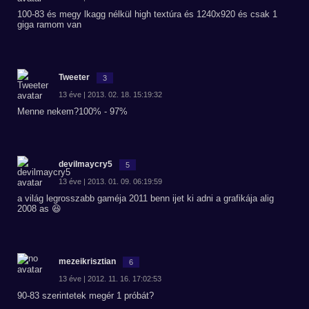
100-83 és megy lkagg nélkül high textúra és 1240x920 és csak 1
giga ramom van
Tweeter
3
13 éve | 2013. 02. 18. 15:19:32
Menne nekem?100% - 97%
devilmaycry5
5
13 éve | 2013. 01. 09. 06:19:59
a világ legrosszabb gaméja 2011 benn ijet ki adni a grafikája alig
2008 as 😆
mezeikrisztian
6
13 éve | 2012. 11. 16. 17:02:53
90-83 szerintetek megér 1 próbát?