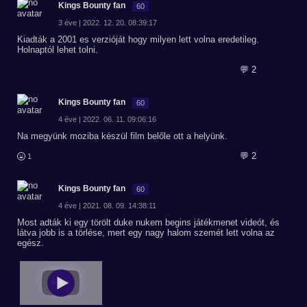
Kings Bounty fan
60
3 éve | 2022. 12. 20. 08:39:17
Kiadták a 2001 es verzióját hogy milyen lett volna eredetileg.
Holnaptól lehet tolni.
💬 2
Kings Bounty fan
60
4 éve | 2022. 06. 11. 09:06:16
Na megyünk moziba készül film belőle ott a helyünk.
💬 2
1
Kings Bounty fan
60
4 éve | 2021. 08. 09. 14:38:11
Most adták ki egy törölt duke nukem begins játékmenet videót, és
látva jobb is a törlése, mert egy nagy halom szemét lett volna az
egész.