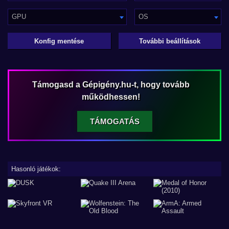
GPU
OS
Konfig mentése
További beállítások
Támogasd a Gépigény.hu-t, hogy tovább
működhessen!
TÁMOGATÁS
Hasonló játékok: