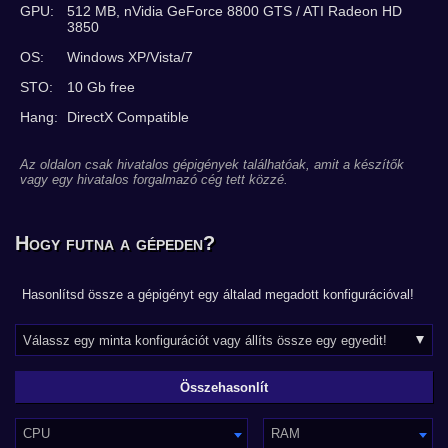
GPU:
512 MB, nVidia GeForce 8800 GTS / ATI Radeon HD
3850
OS:
Windows XP/Vista/7
STO:
10 Gb free
Hang:
DirectX Compatible
Az oldalon csak hivatalos gépigények találhatóak, amit a készítők
vagy egy hivatalos forgalmazó cég tett közzé.
Hogy futna a gépeden?
Hasonlítsd össze a gépigényt egy általad megadott konfigurációval!
CPU
RAM