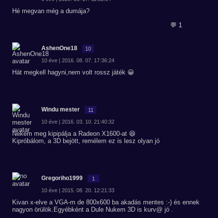
Hé megvan még a dumája?
💬 1
AshenOne18
10
10 éve | 2016. 08. 07. 17:36:24
Hát megkell hagyni,nem volt rossz játék 😀
Windu mester
11
10 éve | 2016. 03. 10. 21:40:32
Nekem meg kipipálja a Radeon X1600-at 😆
Kipróbálom, a 3D bejött, remélem ez is lesz olyan jó
Gregoriho1999
1
10 éve | 2015. 08. 20. 12:21:33
Kivan x-elve a VGA-m de 800x600 ba akadás mentes :-) és ennek
nagyon örülök.Egyébként a Dule Nukem 3D is kurv@ jó .