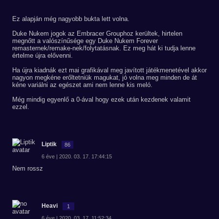
Ez alapján még nagyobb bukta lett volna.
Duke Nukem jogok az Embracer Grouphoz kerültek, hirtelen
megnőtt a valószínűsége egy Duke Nukem Forever
remasternek/remake-nek/folytatásnak. Ez meg hát ki tudja lenne
értelme újra elővenni.
Ha újra kiadnák ezt mai grafikával meg javított játékmenetével akkor
nagyon megkéne erőltetniük magukat, jó volna meg minden de át
kéne variálni az egészet ami nem lenne kis meló.
Még mindig egyenlő a 0-ával hogy ezek után kezdenek valamit
ezzel.
Liptik
86
6 éve | 2020. 03. 17. 17:44:15
Nem rossz
Heavi
1
6 éve | 2020. 03. 17. 11:52:34