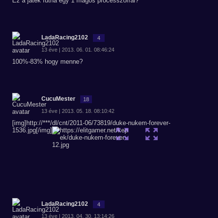
Ez a játék futna egy 1 magos processzorral?
LadaRacing2102
4
13 éve | 2013. 06. 01. 08:46:24
100%-83% hogy menne?
CucuMester
18
13 éve | 2013. 05. 18. 08:10:42
[img]http://***/dl/cnt/2011-06/73819/duke-nukem-forever-
1536.jpg[/img]
LadaRacing2102
4
13 éve | 2013. 04. 30. 13:14:26