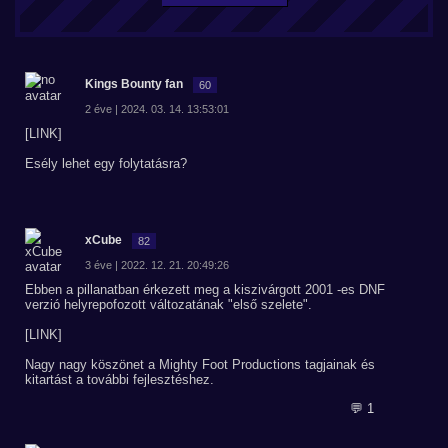
Kings Bounty fan
60
2 éve | 2024. 03. 14. 13:53:01
[LINK]
Esély lehet egy folytatásra?
xCube
82
3 éve | 2022. 12. 21. 20:49:26
Ebben a pillanatban érkezett meg a kiszivárgott 2001 -es DNF
verzió helyrepofozott változatának "első szelete".
[LINK]
Nagy nagy köszönet a Mighty Foot Productions tagjainak és
kitartást a további fejlesztéshez.
💬 1