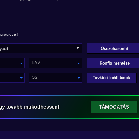
urációval!
RAM
Konfig mentése
OS
További beállítások
ogy tovább működhessen!
TÁMOGATÁS