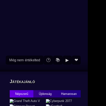
🕑
📚
▶
❤
Még nem értékelted
Játékajánló
Népszerű
Újdonság
Hamarosan