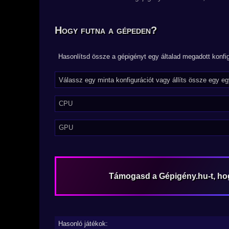
Hogy futna a gépeden?
Hasonlítsd össze a gépigényt egy általad megadott konfig
CPU
GPU
Támogasd a Gépigény.hu-t, h
Hasonló játékok: