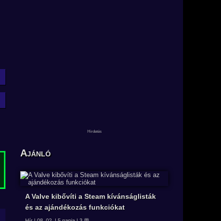
Ajánló
A Valve kibővíti a Steam kívánságlisták
és az ajándékozás funkciókat
Hír | 08. 02. | 5 napja | 3 💬