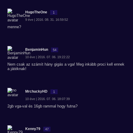
HugoTheOne
1
9 éve | 2016. 08. 31. 16:59:52
menne?
BenjaminHun
54
10 éve | 2016. 07. 06. 19:22:22
Nem csak az számít hány gigás a vga! Meg inkább proci kell ennek
a játéknak!
MrchuckyHD
1
10 éve | 2016. 07. 06. 18:07:39
2gb vga-val és 16gb rammal hogy futna?
Kenny79
47