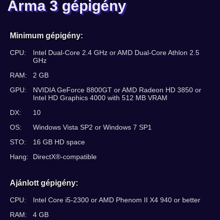
Arma 3 gépigény
Minimum gépigény:
CPU:
Intel Dual-Core 2.4 GHz or AMD Dual-Core Athlon 2.5
GHz
RAM:
2 GB
GPU:
NVIDIA GeForce 8800GT or AMD Radeon HD 3850 or
Intel HD Graphics 4000 with 512 MB VRAM
DX:
10
OS:
Windows Vista SP2 or Windows 7 SP1
STO:
16 GB HD space
Hang:
DirectX®-compatible
Ajánlott gépigény:
CPU:
Intel Core i5-2300 or AMD Phenom II X4 940 or better
RAM:
4 GB