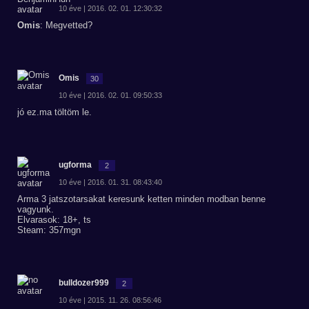
10 éve | 2016. 02. 01. 12:30:32
Omis
: Megvetted?
Omis
30
10 éve | 2016. 02. 01. 09:50:33
jó ez.ma töltöm le.
ugforma
2
10 éve | 2016. 01. 31. 08:43:40
Arma 3 jatszotarsakat keresunk ketten minden modban benne
vagyunk.
Elvarasok: 18+, ts
Steam: 357mgn
bulldozer999
2
10 éve | 2015. 11. 26. 08:56:46