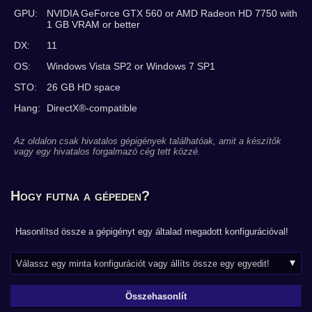
GPU:
NVIDIA GeForce GTX 560 or AMD Radeon HD 7750 with
1 GB VRAM or better
DX:
11
OS:
Windows Vista SP2 or Windows 7 SP1
STO:
26 GB HD space
Hang:
DirectX®-compatible
Az oldalon csak hivatalos gépigények találhatóak, amit a készítők
vagy egy hivatalos forgalmazó cég tett közzé.
Hogy futna a gépeden?
Hasonlítsd össze a gépigényt egy általad megadott konfigurációval!