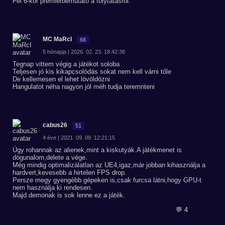
Fél 6-kor premierbemutató a folytatásról.
MC MaRcI
68
5 hónapja | 2026. 02. 23. 18:42:38
Tegnap vittem végig a játékot soloba
Teljesen jó kis kikapcsolódás sokat nem kell várni tőle
De kellemesen el lehet lövöldözni
Hangulatot néha nagyon jól méh tudja teremnteni
cabus26
51
4 éve | 2021. 09. 09. 12:21:15
Úgy rohannak az alienek,mint a kiskutyák.A játékmenet is
dögunalom,delete a vége.
Még mindig optimalizálatlan az UE4,igaz,már jobban kihasználja a
hardvert,kevesebb a hirtelen FPS drop.
Persze megy gyengébb gépeken is,csak furcsa látni,hogy GPU-t
nem használja ki rendesen.
Majd demonak is sok lenne ez a játék.
💬 4