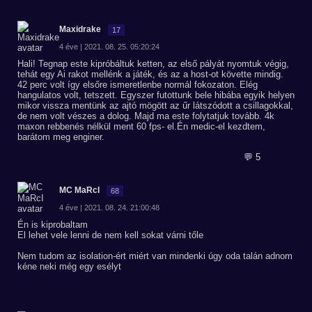
Maxidrake
17
4 éve | 2021. 08. 25. 05:20:24
Hali! Tegnap este kipróbáltuk ketten, az első pályát nyomtuk végig,
tehát egy Ai rakot mellénk a játék, és az a host-ot követte mindig.
42 perc volt így elsőre ismeretlenbe normál fokozaton. Elég
hangulatos volt, tetszett. Egyszer futottunk bele hibába egyik helyen
mikor vissza mentünk az ajtó mögött az űr látszódott a csillagokkal,
de nem volt vészes a dolog. Majd ma este folytatjuk tovább. 4k
maxon rebbenés nélkül ment 60 fps- el.Én medic-el kezdtem,
barátom meg enginer.
💬 5
MC MaRcI
68
4 éve | 2021. 08. 24. 21:00:48
Én is kiprobaltam
El lehet vele lenni de nem kell sokat várni tőle
Nem tudom az isolation-ért miért van mindenki úgy oda talán adnom
kéne neki még egy esélyt