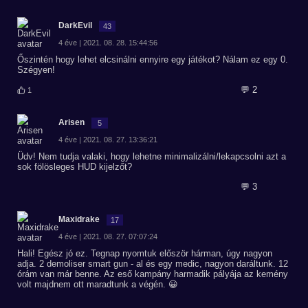
DarkEvil
43
4 éve | 2021. 08. 28. 15:44:56
Őszintén hogy lehet elcsinálni ennyire egy játékot? Nálam ez egy 0.
Szégyen!
💬 2
1
Arisen
5
4 éve | 2021. 08. 27. 13:36:21
Üdv! Nem tudja valaki, hogy lehetne minimalizálni/lekapcsolni azt a
sok fölösleges HUD kijelzőt?
💬 3
Maxidrake
17
4 éve | 2021. 08. 27. 07:07:24
Hali! Egész jó ez. Tegnap nyomtuk először hárman, úgy nagyon
adja. 2 demoliser smart gun - al és egy medic, nagyon daráltunk. 12
órám van már benne. Az eső kampány harmadik pályája az kemény
volt majdnem ott maradtunk a végén. 😀