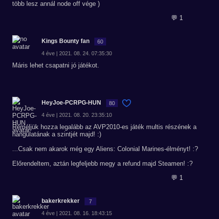
több lesz annál node off vége )
💬 1
Kings Bounty fan
60
4 éve | 2021. 08. 24. 07:35:30
Máris lehet csapatni jó játékot.
HeyJoe-PCRPG-HUN
80
4 éve | 2021. 08. 20. 23:35:10
Reméljük hozza legalább az AVP2010-es játék multis részének a
hangulatának a szintjét majd! :)
...Csak nem akarok még egy Aliens: Colonial Marines-élményt! :?
Előrendeltem, aztán legfeljebb megy a refund majd Steamen! :?
💬 1
bakerkrekker
7
4 éve | 2021. 08. 16. 18:43:15