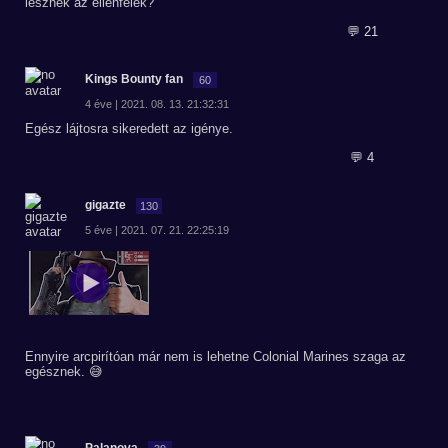
lesznek az ellenfelek?
💬 21
Kings Bounty fan
60
4 éve | 2021. 08. 13. 21:32:31
Egész lájtosra sikeredett az igénye.
💬 4
gigazte
130
5 éve | 2021. 07. 21. 22:25:19
Ennyire arcpirítóan már nem is lehetne Colonial Marines szaga az
egésznek. 😅