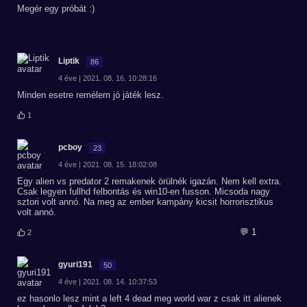
Megér egy próbát :)
Liptik
86
4 éve | 2021. 08. 16. 10:28:16
Minden esetre remélem jó játék lesz.
1
pcboy
23
4 éve | 2021. 08. 15. 18:02:08
Egy alien vs predator 2 remakenek örülnék igazán. Nem kell extra.
Csak legyen fullhd felbontás és win10-en fusson. Micsoda nagy
sztori volt annó. Na meg az ember kampány kicsit horrorisztikus
volt annó.
💬 1
2
gyuri191
50
4 éve | 2021. 08. 14. 10:37:53
ez hasonlo lesz mint a left 4 dead meg world war z csak itt alienek