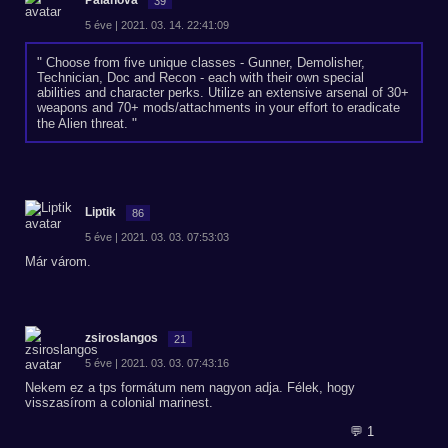
Palanova
39
5 éve | 2021. 03. 14. 22:41:09
Choose from five unique classes - Gunner, Demolisher,
Technician, Doc and Recon - each with their own special
abilities and character perks. Utilize an extensive arsenal of 30+
weapons and 70+ mods/attachments in your effort to eradicate
the Alien threat.
Liptik
86
5 éve | 2021. 03. 03. 07:53:03
Már várom.
zsiroslangos
21
5 éve | 2021. 03. 03. 07:43:16
Nekem ez a tps formátum nem nagyon adja. Félek, hogy
visszasírom a colonial marinest.
💬 1