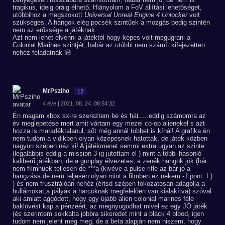
tragikus, ideig óráig élhető. Hiányolom a FoV állítási lehetőséget,
utóbbihoz a megszokott
Universal Unreal Engine 4 Unlocker
volt
szükséges. A hangok elég pocsék szintűek a mozgás pedig szintén
nem az erőssége a játéknak.
Azt nem lehet elvenni a játéktól hogy képes volt megugrani a
Colonial Marines szintjét, habár az utóbbi nem számít kifejezetten
nehéz feladatnak 😅
MrPsziho
12
4 éve | 2021. 08. 24. 08:54:32
Én magam xbox sx-re szereztem be és hát.....eddig számomra az
év meglepetése mert amit vártam egy mezei co-op alienekel s azt
hozza is maradéktalanul, sőt még annál többet is kínál! A grafika én
nem tudom a vidikben olyan közepesnek hatottak, de játék közben
nagyon szépen néz ki! A játékmenet semmi extra ugyan az szinte
(legalábbis eddig a mission 3-ig jutottam el ) mint a többi hasonló
kaliberű játékban, de a gunplay élvezetes, a zenék hangok jók (bár
nem fílmhűek teljesen de ***a (kivéve a pulse rifle az bár jó a
hangzása de nem teljesen olyan mint a filmben ez nekem -1 pont :I )
) és nem frusztrálóan nehéz (értsd szépen fokozatosan adagolja a
hullámokat,a pályák a harcoknak megfelelően van kialakítva) szóval
aki amiatt aggódott, hogy egy újabb alien colonial marines féle
baklövést kap a pénzéért, az megnyugodhat mivel ez egy JÓ játék
(és szerintem sokkalta jobbra sikeredet mint a black 4 blood, igen
tudom nem jelent még meg, de a beta alapján nem hiszem, hogy