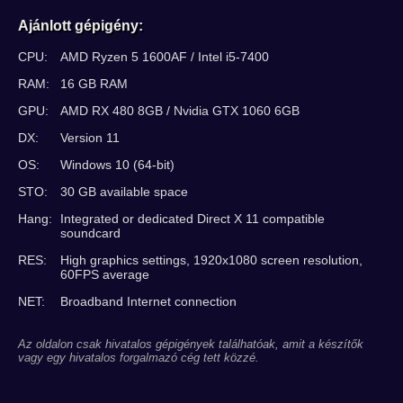
Ajánlott gépigény:
CPU:
AMD Ryzen 5 1600AF / Intel i5-7400
RAM:
16 GB RAM
GPU:
AMD RX 480 8GB / Nvidia GTX 1060 6GB
DX:
Version 11
OS:
Windows 10 (64-bit)
STO:
30 GB available space
Hang:
Integrated or dedicated Direct X 11 compatible
soundcard
RES:
High graphics settings, 1920x1080 screen resolution,
60FPS average
NET:
Broadband Internet connection
Az oldalon csak hivatalos gépigények találhatóak, amit a készítők
vagy egy hivatalos forgalmazó cég tett közzé.