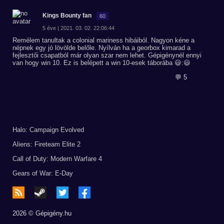
Kings Bounty fan
60
5 éve | 2021. 03. 02. 22:06:44
Remélem tanultak a colonial mariness hibáiból. Nagyon kéne a
népnek egy jó lövölde belőle. Nyílván ha a georbox kimarad a
fejlesztői csapatból már olyan szar nem lehet. Gépigénynél ennyi
van hogy win 10. Ez is belépett a win 10-esek táborába 😃:😃
💬 5
Halo: Campaign Evolved
Aliens: Fireteam Elite 2
Call of Duty: Modern Warfare 4
Gears of War: E-Day
2026 © Gépigény.hu