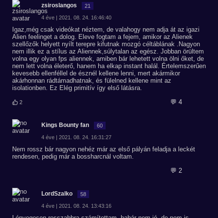
zsiroslangos
21
4 éve | 2021. 08. 24. 16:46:40
Igaz,még csak videókat néztem, de valahogy nem adja át az igazi
Alien feelinget a dolog. Eleve fogtam a fejem, amikor az Alienek
szellőzők helyett nyílt terepre kifutnak mozgó céltáblának .Nagyon
nem illik ez a stílus az Aliennek,súlytalan az egész. Jobban örültem
volna egy olyan fps aliennek, amiben bár lehetett volna ölni őket, de
nem lett volna életerő, hanem ha elkap instant halál. Értelemszerűen
kevesebb ellenféllel de észnél kellene lenni, mert akármikor
akárhonnan rádtámadhatnak, és fülelned kellene mint az
isolationben. Ez Elég primitív így első látásra.
💬 4
2
Kings Bounty fan
60
4 éve | 2021. 08. 24. 16:31:27
Nem rossz bár nagyon nehéz már az első pályán feladja a leckét
rendesen, pedig már a bossharcnál voltam.
💬 2
LordSzalko
58
4 éve | 2021. 08. 24. 13:43:16
Lényegesen rosszabbra számítottam, habár nem jó, de nem is