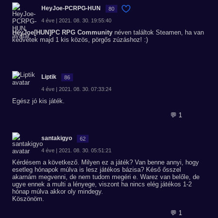
HeyJoe-PCRPG-HUN
80
4 éve | 2021. 08. 30. 19:55:40
HeyJoe[HUN]PC RPG Community
néven találtok Steamen, ha van
kedvetek majd 1 kis közös, pörgős zúzáshoz! :)
Liptik
86
4 éve | 2021. 08. 30. 07:33:24
Egész jó kis játék.
💬 1
santakigyo
62
4 éve | 2021. 08. 30. 05:51:21
Kérdésem a következő. Milyen ez a játék? Van benne annyi, hogy
esetleg hónapok múlva is lesz játékos bázisa? Késő ősszel
akarnám megvenni, de nem tudom megéri e. Warez van belőle, de
ugye ennek a multi a lényege, viszont ha nincs elég játékos 1-2
hónap múlva akkor oly mindegy.
Köszönöm.
💬 1