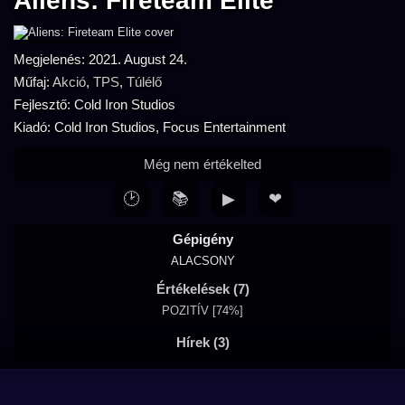
Aliens: Fireteam Elite
Megjelenés: 2021. August 24.
Műfaj:
Akció
,
TPS
,
Túlélő
Fejlesztő: Cold Iron Studios
Kiadó: Cold Iron Studios, Focus Entertainment
Még nem értékelted
🕑
📚
▶
❤
Gépigény
ALACSONY
Értékelések (7)
POZITÍV [74%]
Hírek (3)