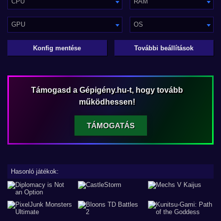
CPU
RAM
GPU
OS
Konfig mentése
További beállítások
Támogasd a Gépigény.hu-t, hogy tovább
működhessen!
TÁMOGATÁS
Hasonló játékok: