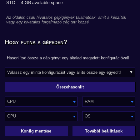
STO:
4 GB available space
Az oldalon csak hivatalos gépigények találhatóak, amit a készítők
vagy egy hivatalos forgalmazó cég tett közzé.
Hogy futna a gépeden?
Hasonlítsd össze a gépigényt egy általad megadott konfigurációval!
CPU
RAM
GPU
OS
Konfig mentése
További beállítások