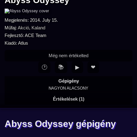
Abyss Odyssey
Megjelenés: 2014. July 15.
Műfaj:
Akció
,
Kaland
Fejlesztő: ACE Team
Kiadó: Atlus
Még nem értékelted
🕑
📚
▶
❤
Gépigény
NAGYON ALACSONY
Értékelések (1)
Abyss Odyssey gépigény