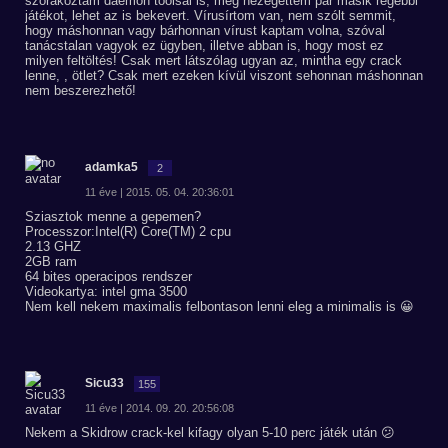
szórakoztam daemon toolsal is, meg nézegettem pár másik régebbi
játékot, lehet az is bekevert. Vírusírtom van, nem szólt semmit,
hogy máshonnan vagy bárhonnan vírust kaptam volna, szóval
tanácstalan vagyok ez ügyben, illetve abban is, hogy most ez
milyen feltöltés! Csak mert látszólag ugyan az, mintha egy crack
lenne, , ötlet? Csak mert ezeken kívül viszont sehonnan máshonnan
nem beszerezhető!
adamka5
2
11 éve | 2015. 05. 04. 20:36:01
Sziasztok menne a gepemen?
Processzor:Intel(R) Core(TM) 2 cpu
2.13 GHZ
2GB ram
64 bites operacipos rendszer
Videokartya: intel gma 3500
Nem kell nekem maximalis felbontason lenni eleg a minimalis is 😀
Sicu33
155
11 éve | 2014. 09. 20. 20:56:08
Nekem a Skidrow crack-kel kifagy olyan 5-10 perc játék után 😕