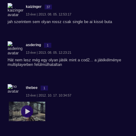
kaizinger
37
13 éve | 2013. 08. 05. 12:53:17
jah szerintem sem olyan rossz csak single be ai kissé buta
asdering
1
13 éve | 2013. 08. 05. 12:23:21
Hát nem lesz még egy olyan játék mint a cod2... a játékélménye
multiplayerben felülmúlhataltan
thebee
1
13 éve | 2012. 10. 17. 10:34:57