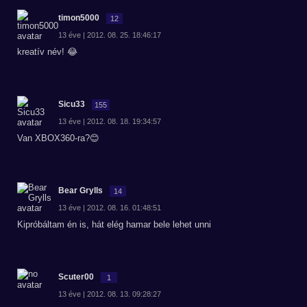
timon5000
12
13 éve | 2012. 08. 25. 18:46:17
kreatív név! 😂
Sicu33
155
13 éve | 2012. 08. 18. 19:34:57
Van XBOX360-ra?😊
Bear Grylls
14
13 éve | 2012. 08. 16. 01:48:51
Kipróbáltam én is, hát elég hamar bele lehet unni
Scuter00
1
13 éve | 2012. 08. 13. 09:28:27