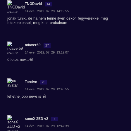
TNGDavid
14
14 éve | 2012. 07. 29. 14:19:55
jonak tunik, de ha nem lenne ilyen oskori fegyverekkel meg
felszerelessel, meg ki is probalnam.
ndaver69
27
14 éve | 2012. 07. 29. 13:12:07
ötletes név...😆
Torolve
26
14 éve | 2012. 07. 29. 12:48:55
lehetne jobb neve is 😀
soneX ZED v2
1
14 éve | 2012. 07. 29. 12:47:39