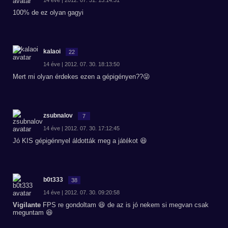
14 éve | 2012. 07. 31. 13:14:31
100% de ez olyan gagyi
kalaoi
22
14 éve | 2012. 07. 30. 18:13:50
Mert mi olyan érdekes ezen a gépigényen??😜
zsubnalov
7
14 éve | 2012. 07. 30. 17:12:45
Jó KIS gépigénnyel áldották meg a játékot 😆
b0t333
38
14 éve | 2012. 07. 30. 09:20:58
Vigilante
FPS re gondoltam 😆 de az is jó nekem si megvan csak
meguntam 😆