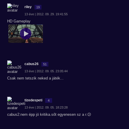
riley
19
13 éve | 2012. 09. 29. 19:41:55
HD Gameplay
cabus26
51
13 éve | 2012. 09. 05. 23:05:44
Csak nem tetszik neked a játék...
tizedespeti
4
13 éve | 2012. 09. 05. 18:23:28
cabus2:nem épp jó kritika.sőt egyenesen sz a r.😕