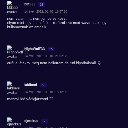
b0t333
38
14 éve | 2012. 08. 03. 18:57:20
nem valami .... nem jön be és kész.
olyan mint egy flash játék :
defend the next wave
csak ugy
hullámoznak az amcsik
NightWolF33
35
14 éve | 2012. 08. 01. 21:02:08
erről a játékról még nem hallottam de tuti kipróbálom!! 😀
lakibeni
5
14 éve | 2012. 08. 01. 19:12:39
mennyi idő végigjátszani ??
djmokus
7