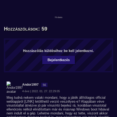
Hozzászólások: 59
Hozzászólás küldéséhez be kell jelentkezni.
Bejelentkezés
Andor1997
56
4 éve | 2022. 01. 27. 22:29:05
Meg tudná nekem valaki mondani, hogy a játék állítólagos official
weblapjáról [LINK] letölthető verzió veszélyes-e? Alapjában véve
virustotallal átnézve jó pár vírusírtó bejelez rá, korábban virustotal
ellenörzés nélkül elindítottam már és másnap Windows boot hibával
nem indult el a gép. Lehetne mondani, hogy ez tette, viszont akkor