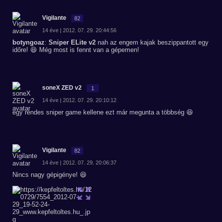
Vigilante
82
14 éve | 2012. 07. 29. 20:44:56
botyngoaz
:
Sniper ELite v2
nah az engem kajak beszippantott egy
időre! 😆 Még most is fennt van a gépemen!
soneX ZED v2
1
14 éve | 2012. 07. 29. 20:10:12
egy rendes sniper game kellene ezt már megunta a többség 😆
Vigilante
82
14 éve | 2012. 07. 29. 20:06:37
Nincs nagy gépigénye! 😆