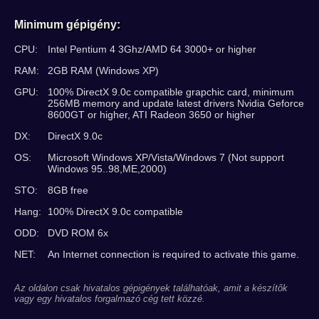
Minimum gépigény:
CPU:
Intel Pentium 4 3Ghz/AMD 64 3000+ or higher
RAM:
2GB RAM (Windows XP)
GPU:
100% DirectX 9.0c compatible grapchic card, minimum
256MB memory and update latest drivers Nvidia Geforce
8600GT or higher, ATI Radeon 3650 or higher
DX:
DirectX 9.0c
OS:
Microsoft Windows XP/Vista/Windows 7 (Not support
Windows 95..98,ME,2000)
STO:
8GB free
Hang:
100% DirectX 9.0c compatible
ODD:
DVD ROM 6x
NET:
An Internet connection is required to activate this game.
Az oldalon csak hivatalos gépigények találhatóak, amit a készítők
vagy egy hivatalos forgalmazó cég tett közzé.