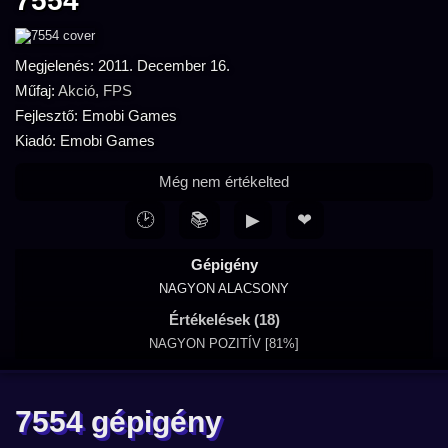
7554
Megjelenés: 2011. December 16.
Műfaj:
Akció
,
FPS
Fejlesztő: Emobi Games
Kiadó: Emobi Games
Még nem értékelted
🕑
📚
▶
❤
Gépigény
NAGYON ALACSONY
Értékelések (18)
NAGYON POZITÍV [81%]
7554 gépigény