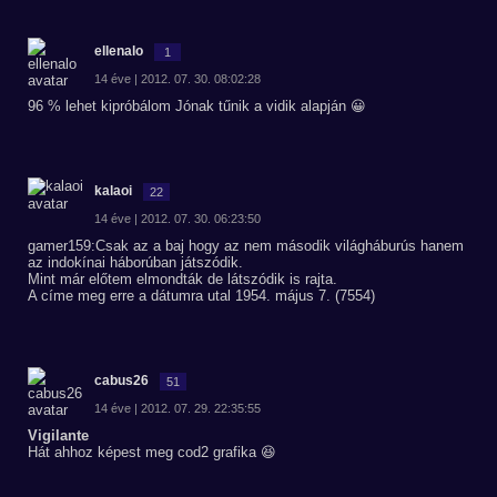
ellenalo
1
14 éve | 2012. 07. 30. 08:02:28
96 % lehet kipróbálom Jónak tűnik a vidik alapján 😀
kalaoi
22
14 éve | 2012. 07. 30. 06:23:50
gamer159:Csak az a baj hogy az nem második világháburús hanem
az indokínai háborúban játszódik.
Mint már előtem elmondták de látszódik is rajta.
A címe meg erre a dátumra utal 1954. május 7. (7554)
cabus26
51
14 éve | 2012. 07. 29. 22:35:55
Vigilante
Hát ahhoz képest meg cod2 grafika 😆