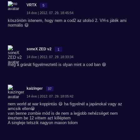
VRTX
5
14 éve | 2012. 07. 29. 18:45:54
köszönöm istenem, hogy nem a cod2 az utolsó 2. VH-s játék ami
normális 😃
soneX ZED v2
1
14 éve | 2012. 07. 29. 18:33:34
még a gránát figyelmeztető is olyan mint a cod ban 😆
kaizinger
37
14 éve | 2012. 07. 29. 18:05:42
nem world at war koppintás 😃 ha figyelnél a japánokal vagy az
amcsik ellen😀
van benne zombie mód is de nem a legjobb nehézséget nem
éreztem be 12 vittem azt killéptem
A singleje tetszik nagyon maxon tolom