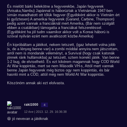
És mielött bárki belekötne a fegyverekbe, Japán fegyverek
(Arisaka,Nambu) Japánnal is háborúztak a Vietnámiak 1947-ben
simán maradhatott ott tőlük fegyver (Egyébként akkor is Vietnám ért
ki győztesen) A amerikai fegyverek (Garand, Carbine, Thompson)
pedig azért vannak a franciáknál mert Amerika, (Bár nem szolgált
ebben a csatákban) támogatta a franciákat felszereléssel.
(Egyébként ha jól tudm vaamikor akkor volt a Koreai háború is
szóval nyilván ezért nem avatkozott közbe Amerika)
Én kipróbáltam a játékot, nekem tetszett, (igaz lehetett volna jobb
is, de a lényeg benne van) a zombi móddal annyira nem játszottam,
arról nem is mondanák véleményt, a Survival (hogy csak katonák
jönnek ránk hullámokba) az tetszett, sztem korrekt játék. Van benne
1-2 bug, de elviselhető. És ezt kikérem magamnak hogy COD World
At War koppintás, mert se nem Második VH-s, Attól mert vannak
benne Japán fegyverek még biztos ogy nem koppintás, és bár
hasnló mint a COD, attól még nem World At War koppintás.
Köszönöm annak aki ezt elolvasta.
raki1000
4
12 éve | 2013. 12. 29. 16:36:38
😆 jó nevevan a játéknak