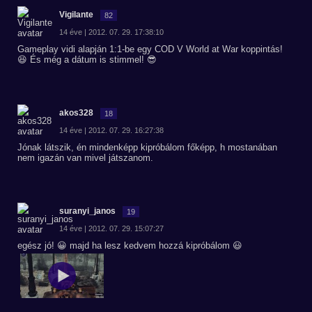
Vigilante
82
14 éve | 2012. 07. 29. 17:38:10
Gameplay vidi alapján 1:1-be egy COD V World at War koppintás!
😆 És még a dátum is stimmel! 😎
akos328
18
14 éve | 2012. 07. 29. 16:27:38
Jónak látszik, én mindenképp kipróbálom főképp, h mostanában
nem igazán van mivel játszanom.
suranyi_janos
19
14 éve | 2012. 07. 29. 15:07:27
egész jó! 😀 majd ha lesz kedvem hozzá kipróbálom 😃