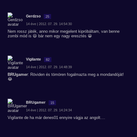
Gerdzso
25
14 éve | 2012. 07. 29. 14:54:30
Nem rossz játék, anno mikor megjelent kipróbáltam, van benne
zombi mód is 😃 bár nem egy nagy eresztés 😀
Vigilante
82
14 éve | 2012. 07. 29. 14:48:39
BRUgamer
: Röviden és tömören fogalmazta meg a mondandóját!
😂
BRUgamer
15
14 éve | 2012. 07. 29. 14:24:34
Vigilante de ha már denes01 ennyire vágja az angolt....