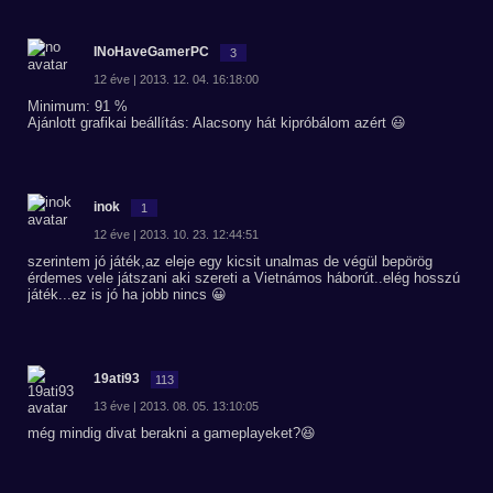
INoHaveGamerPC
3
12 éve | 2013. 12. 04. 16:18:00
Minimum: 91 %
Ajánlott grafikai beállítás: Alacsony hát kipróbálom azért 😃
inok
1
12 éve | 2013. 10. 23. 12:44:51
szerintem jó játék,az eleje egy kicsit unalmas de végül bepörög
érdemes vele játszani aki szereti a Vietnámos háborút..elég hosszú
játék...ez is jó ha jobb nincs 😀
19ati93
113
13 éve | 2013. 08. 05. 13:10:05
még mindig divat berakni a gameplayeket?😆