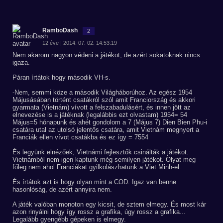
RamboDash
2
12 éve | 2014. 07. 02. 14:53:19
Nem akarom nagyon védeni a játékot, de azért sokatoknak nincs
igaza.
Páran írtátok hogy második VH-s.
-Nem, semmi köze a második Világháborúhoz. Az egész 1954
Májusásában történt csatákról szól amit Franciország és akkori
gyarmata (Vietnám) vívott a felszabadulásért, és innen jött az
elnevezése is a játéknak (legalábbis ezt olvastam) 1954= 54
Május=5 hónapunk és ahét gondolom a 7 (Május 7) Dien Bien Phu-i
csatára utal az utolsó jelentős csatára, amit Vietnám megnyert a
Franciák ellen vívot csatákba és ez így = 7554
És legyünk elnézőek, Vietnámi fejlesztők csinálták a játékot.
Vietnámból nem igen kaptunk még semilyen játékot. Olyat meg
főleg nem ahol Franciákat gyilkolászhatunk a Viet Minh-el.
És írtátok azt is hogy olyan mint a COD. Igaz van benne
hasonlóság, de azért annyira nem.
A játék valóban monoton egy kicsit, de sztem elmegy. És most kár
azon rinyálni hogy így rossz a grafika, úgy rossz a grafika...
Legalább gyengébb gépeken is elmegy.