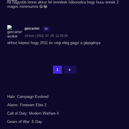
ha nagyobb lenne akkor fel lennétek háborodva hogy huuu ennek 2
magos minimumra 😃😂
getcarter
36
14 éve | 2012. 07. 29. 12:35:29
ahhoz képest hogy 2011 év végi elég gagyi a gépigénye
1
►
Halo: Campaign Evolved
Aliens: Fireteam Elite 2
Call of Duty: Modern Warfare 4
Gears of War: E-Day