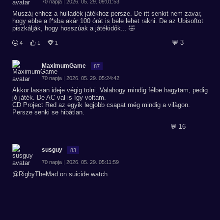
70 napja | 2026. 05. 29. 09:01:53
Muszáj ehhez a hulladék játékhoz persze. De itt senkit nem zavar,
hogy ebbe a f*sba akár 100 órát is bele lehet rakni. De az Ubisoftot
piszkálják, hogy hosszúak a játékidők... 🤣
💬 3
4
1
1
MaximumGame
87
70 napja | 2026. 05. 29. 05:24:42
Akkor lassan ideje végig tolni. Valahogy mindig félbe hagytam, pedig
jó játék. De AC val is így voltam.
CD Project Red az egyik legjobb csapat még mindig a vilàgon.
Persze senki se hibàtlan.
💬 16
susguy
83
70 napja | 2026. 05. 29. 05:11:59
@RigbyTheMad on suicide watch