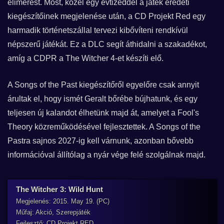
elimerést. Most, közel egy évtizeddel a játék eredeti
kiegészítőinek megjelenése után, a CD Projekt Red egy
harmadik történetszállal tervezi kibővíteni rendkívül
népszerű játékát. Ez a DLC segít áthidalni a szakadékot,
amíg a CDPR a The Witcher 4-et készíti elő.
A Songs of the Past kiegészítőről egyelőre csak annyit
árultak el, hogy ismét Geralt bőrébe bújhatunk, és egy
teljesen új kalandot élhetünk majd át, amelyet a Fool's
Theory közreműködésével fejlesztettek. A Songs of the
Pastra sajnos 2027-ig kell várnunk, azonban bővebb
információval állítólag a nyár vége felé szolgálnak majd.
The Witcher 3: Wild Hunt
Megjelenés: 2015. May 19. (PC)
Műfaj: Akció, Szerepjáték
Fejlesztő: CD Projekt RED