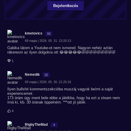
Bejelentkezés
kmetovics
92
68 napja | 2026. 05. 31. 13:20:13
Gabika látom a Youtube-ot nem ismered. Nagyon nehéz aztán
rákeresni az ilyen dolgokra ott 😂😂😂😂😂🤣🤣🤣🤣🤣🤣🤣🤣🤣
1
Nemedik
32
69 napja | 2026. 05. 30. 21:25:16
Ilyen bullshit kommentszekcióba muszáj vagyok beírni a saját
experiencemet:
173 órám úgy ment bele ebbe a játékba, hogy ha ezt a steam nem
írná ki, kb. 30 órának tippelném. ***ott jó játék.
4
RigbyTheMad
4