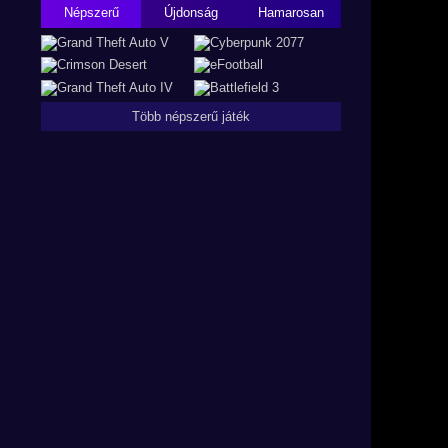
Népszerű
Újdonság
Hamarosan
Több népszerű játék