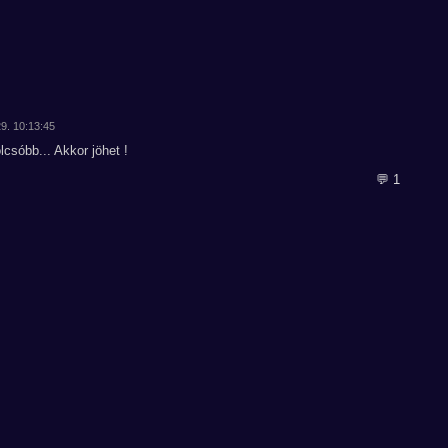
29. 10:13:45
lcsóbb... Akkor jöhet !
💬 1