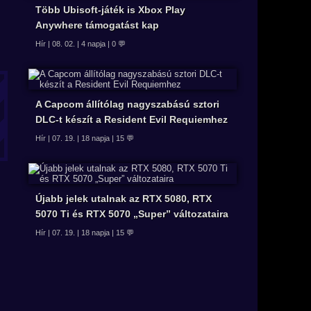
Több Ubisoft-játék is Xbox Play
Anywhere támogatást kap
Hír | 08. 02. | 4 napja | 0 💬
A Capcom állítólag nagyszabású sztori
DLC-t készít a Resident Evil Requiemhez
Hír | 07. 19. | 18 napja | 15 💬
Újabb jelek utalnak az RTX 5080, RTX
5070 Ti és RTX 5070 „Super” változataira
Hír | 07. 19. | 18 napja | 15 💬