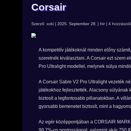
Corsair
Szerző:
xoki
| 2025. September 28. | hír |
4 hozzászól
A kompetitív játékoknál minden előny számít,
szeretnék kiválasztani. A Corsair ezt szem el
Pro Ultralight modellel, melynek súlya min
A Corsair Sabre V2 Pro Ultralight vezeték n
játékokhoz fejlesztették. Alacsony súlyának
biztosít a legfontosabb pillanatokban. A vi
gyorsabb bemenetet biztosít, mint a hagyomá
Az egér középpontjában a CORSAIR MARKSMAN
99,7%-os pontossággal, valamint akár 750 IP