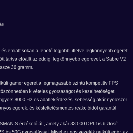
ás
 és emiatt sokan a lehető legjobb, illetve legkönnyebb egeret
őtt tartva előállt az eddigi legkönnyebb egerével, a Sabre V2
dössze 36 gramm.
élküli gamer egeret a legmagasabb szintű kompetitív FPS
 köszönhetően kivételes gyorsaságot és kezelhetőséget
llámgyors 8000 Hz-es adatlekérdezési sebesség akár nyolcszor
nyos egerek, és késleltetésmentes reakcióidőt garantál.
 S érzékelő áll, amely akár 33 000 DPI-t is biztosít
S és 50G gyorsulással. Mivel ez egy vezeték nélküli egér, az