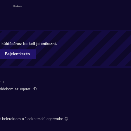
küldéséhez be kell jelentkezni.
Bejelentkezés
0:11
eldobom az egeret. :D
t beleraktam a "lodzsitekk" egerembe 🙃