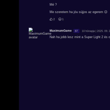
Mé ?
Me szeretem ha jóu sújjos az egerem 😉
2
1
MaximumGame
87
10 hónapja | 2025. 09. 
Nah ha jobb lesz mint a Super Light 2 és o