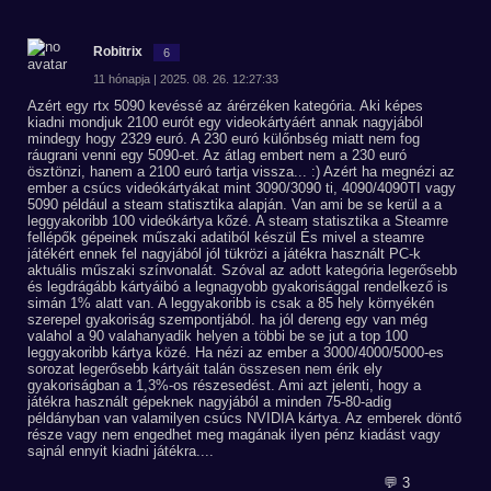
Robitrix
6
11 hónapja | 2025. 08. 26. 12:27:33
Azért egy rtx 5090 kevéssé az árérzéken kategória. Aki képes
kiadni mondjuk 2100 eurót egy videokártyáért annak nagyjából
mindegy hogy 2329 euró. A 230 euró külőnbség miatt nem fog
ráugrani venni egy 5090-et. Az átlag embert nem a 230 euró
ösztönzi, hanem a 2100 euró tartja vissza... :) Azért ha megnézi az
ember a csúcs videókártyákat mint 3090/3090 ti, 4090/4090TI vagy
5090 például a steam statisztika alapján. Van ami be se kerül a a
leggyakoribb 100 videókártya kőzé. A steam statisztika a Steamre
fellépők gépeinek műszaki adatiból készül És mivel a steamre
játékért ennek fel nagyjából jól tükrözi a játékra használt PC-k
aktuális műszaki színvonalát. Szóval az adott kategória legerősebb
és legdrágább kártyáibó a legnagyobb gyakorisággal rendelkező is
simán 1% alatt van. A leggyakoribb is csak a 85 hely környékén
szerepel gyakoriság szempontjából. ha jól dereng egy van még
valahol a 90 valahanyadik helyen a többi be se jut a top 100
leggyakoribb kártya közé. Ha nézi az ember a 3000/4000/5000-es
sorozat legerősebb kártyáit talán összesen nem érik ely
gyakoriságban a 1,3%-os részesedést. Ami azt jelenti, hogy a
játékra használt gépeknek nagyjából a minden 75-80-adig
példányban van valamilyen csúcs NVIDIA kártya. Az emberek döntő
része vagy nem engedhet meg magának ilyen pénz kiadást vagy
sajnál ennyit kiadni játékra....
💬 3