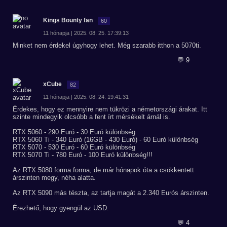
Kings Bounty fan
60
11 hónapja | 2025. 08. 25. 17:39:13
Minket nem érdekel úgyhogy lehet. Még szarabb itthon a 5070ti.
💬 9
xCube
82
11 hónapja | 2025. 08. 24. 19:41:31
Érdekes, hogy ez mennyire nem tükrözi a németországi árakat. Itt
szinte mindegyik olcsóbb a fent írt mérsékelt árnál is.
RTX 5060 - 290 Euró - 30 Euró különbség
RTX 5060 Ti - 340 Euró (16GB - 430 Euró) - 60 Euró különbség
RTX 5070 - 530 Euró - 60 Euró különbség
RTX 5070 Ti - 780 Euró - 100 Euró különbség!!!
Az RTX 5080 forma forma, de már hónapok óta a csökkentett
árszinten megy, néha alatta.
Az RTX 5090 más tészta, az tartja magát a 2.340 Eurós árszinten.
Érezhető, hogy gyengül az USD.
💬 4