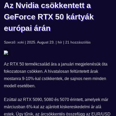
Az Nvidia csökkentett a
GeForce RTX 50 kártyák
európai árán
Szerző:
xoki
| 2025. August 23. | hír |
21 hozzászólás
Az RTX 50 termékcsalád ára a januári megjelenésük óta
fokozatosan csökken. A hivatalosan feltüntetett árak
mostanra 9-10%-kal csökkentek, de sajnos nem minden
modell esetében.
Ezúttal az RTX 5090, 5080 és 5070 érintett, amelyek már
márciusban 6%-kal az ajánlott kiskereskedelmi ár alá
estek. Úgy tűnik, az árcsökkentés összefügg az EUR/USD