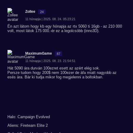
Zollee
24
11 hónapja | 2025. 08. 24. 05:23:21
Én azt látom hogy kb egy hónapja az rtx 5060 ti 16gb - az 210 000
volt, most látok 175 000.-ér ez a legolcsóbb (inno3D).
MaximumGame
87
11 hónapja | 2025. 08. 23. 21:54:51
Hát 5090 ára durván 100ezret esett az azért elég sok.
Persze tudom hogy 200$ nem 100ezer de àfa miatt nagyobb az
esés àra. Bàr ki tudja mikor fog megjelenni a boltokban.
Halo: Campaign Evolved
Aliens: Fireteam Elite 2