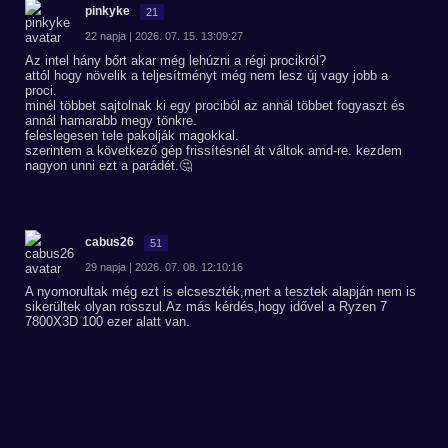
pinkyke
21
22 napja | 2026. 07. 15. 13:09:27
Az intel hány bőrt akar még lehúzni a régi procikról?
attól hogy növelik a teljesítményt még nem lesz új vagy jobb a
proci.
minél többet sajtolnak ki egy prociból az annál többet fogyaszt és
annál hamarabb megy tönkre.
feleslegesen tele pakolják magokkal.
szerintem a következő gép frissítésnél át váltok amd-re. kezdem
nagyon unni ezt a parádét.🤔
cabus26
51
29 napja | 2026. 07. 08. 12:10:16
A nyomorultak még ezt is elcseszték,mert a tesztek alapján nem is
sikerültek olyan rosszul.Az más kérdés,hogy idővel a Ryzen 7
7800X3D 100 ezer alatt van.