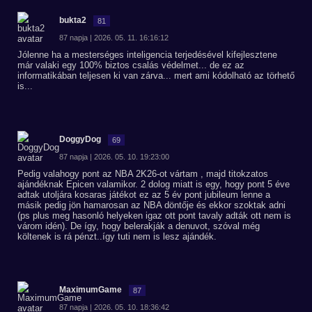
bukta2
81
87 napja | 2026. 05. 11. 16:16:12
Jólenne ha a mesterséges inteligencia terjedésével kifejlesztene
már valaki egy 100% biztos csalás védelmet... de ez az
informatikában teljesen ki van zárva... mert ami kódolható az törhető
is...
DoggyDog
69
87 napja | 2026. 05. 10. 19:23:00
Pedig valahogy pont az NBA 2K26-ot vártam , majd titokzatos
ajándéknak Epicen valamikor. 2 dolog miatt is egy, hogy pont 5 éve
adtak utoljára kosaras játékot ez az 5 év pont jubileum lenne a
másik pedig jön hamarosan az NBA döntője és ekkor szoktak adni
(ps plus meg hasonló helyeken igaz ott pont tavaly adták ott nem is
várom idén). De így, hogy belerakják a denuvot, szóval még
költenek is rá pénzt..így tuti nem is lesz ajándék.
MaximumGame
87
87 napja | 2026. 05. 10. 18:36:42