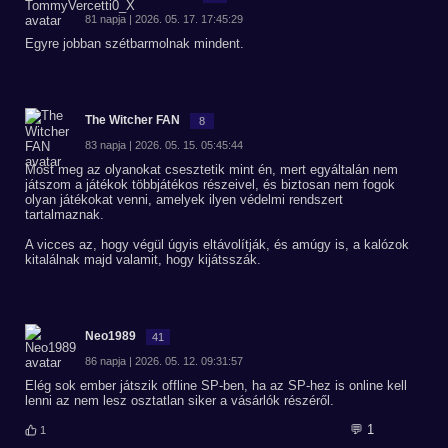
81 napja | 2026. 05. 17. 17:45:29
Egyre jobban szétbarmolnak mindent.
The Witcher FAN
8
83 napja | 2026. 05. 15. 05:45:44
Most meg az olyanokat csesztetik mint én, mert egyáltalán nem
játszom a játékok többjátékos részeivel, és biztosan nem fogok
olyan játékokat venni, amelyek ilyen védelmi rendszert
tartalmaznak.
A vicces az, hogy végül úgyis eltávolítják, és amúgy is, a kalózok
kitalálnak majd valamit, hogy kijátsszák.
Neo1989
41
86 napja | 2026. 05. 12. 09:31:57
Elég sok ember játszik offline SP-ben, ha az SP-hez is online kell
lenni az nem lesz osztatlan siker a vásárlók részéről.
💬 1
1