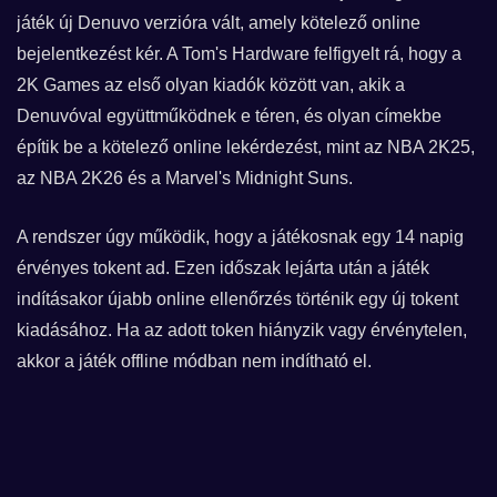
játék új Denuvo verzióra vált, amely kötelező online
bejelentkezést kér. A Tom's Hardware felfigyelt rá, hogy a
2K Games az első olyan kiadók között van, akik a
Denuvóval együttműködnek e téren, és olyan címekbe
építik be a kötelező online lekérdezést, mint az NBA 2K25,
az NBA 2K26 és a Marvel's Midnight Suns.
A rendszer úgy működik, hogy a játékosnak egy 14 napig
érvényes tokent ad. Ezen időszak lejárta után a játék
indításakor újabb online ellenőrzés történik egy új tokent
kiadásához. Ha az adott token hiányzik vagy érvénytelen,
akkor a játék offline módban nem indítható el.