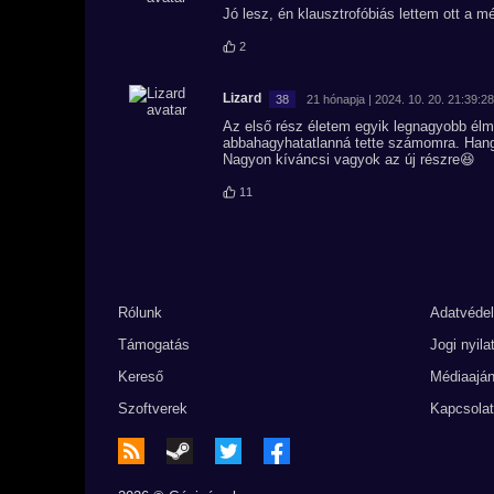
Jó lesz, én klausztrofóbiás lettem ott a mé
2
Lizard
38
21 hónapja | 2024. 10. 20. 21:39:28
Az első rész életem egyik legnagyobb élmé
abbahagyhatatlanná tette számomra. Hang
Nagyon kíváncsi vagyok az új részre😆
11
Rólunk
Adatvéde
Támogatás
Jogi nyila
Kereső
Médiaaján
Szoftverek
Kapcsolat