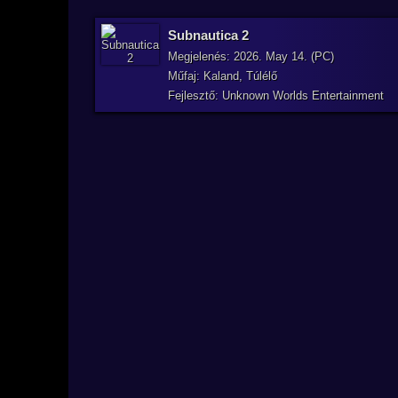
Subnautica 2
Megjelenés: 2026. May 14. (PC)
Műfaj: Kaland, Túlélő
Fejlesztő: Unknown Worlds Entertainment