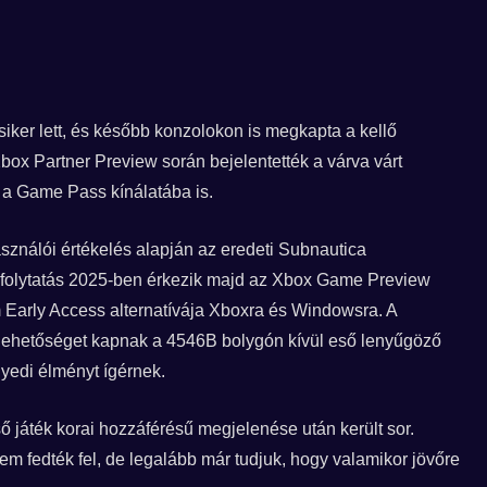
ker lett, és később konzolokon is megkapta a kellő
box Partner Preview során bejelentették a várva várt
d a Game Pass kínálatába is.
sználói értékelés alapján az eredeti Subnautica
 A folytatás 2025-ben érkezik majd az Xbox Game Preview
Early Access alternatívája Xboxra és Windowsra. A
 lehetőséget kapnak a 4546B bolygón kívül eső lenyűgöző
gyedi élményt ígérnek.
ső játék korai hozzáférésű megjelenése után került sor.
 fedték fel, de legalább már tudjuk, hogy valamikor jövőre