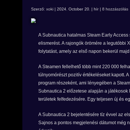
Szerző:
xoki
| 2024. October 20. | hír |
8 hozzászólás
A Subnautica hatalmas Steam Early Access si
elismerést. A rajongók örömére a legutóbbi X
folytatást, amely az első napon bekerül maj
A Steamen fellelhető több mint 220 000 felha
túlnyomórészt pozitív értékeléseket kapott.
program részeként, ami lényegében a Steam 
Subnautica 2 előzetese alapján a játékosok
területek felfedezésére. Egy teljesen új és e
A Subnautica 2 bejelentésére tíz évvel az el
Sajnos a pontos megjelenési dátumot még nem