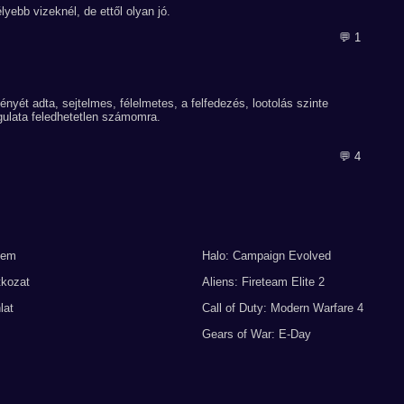
lyebb vizeknél, de ettől olyan jó.
💬 1
nyét adta, sejtelmes, félelmetes, a felfedezés, lootolás szinte
ulata feledhetetlen számomra.
💬 4
lem
Halo: Campaign Evolved
tkozat
Aliens: Fireteam Elite 2
lat
Call of Duty: Modern Warfare 4
Gears of War: E-Day