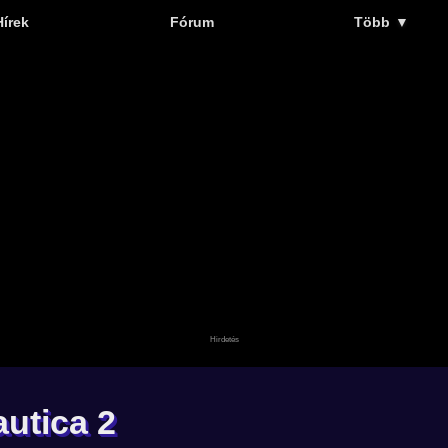
Hírek
Fórum
Több
▼
utica 2