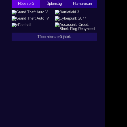
Népszerű
Újdonság
Hamarosan
Több népszerű játék