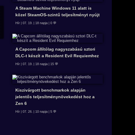
A Steam Machine Windows 11 alatt is
közel SteamOS-szintű teljesítményt nyújt
Hír | 07. 19. | 18 napja | 0 💬
A Capcom állítólag nagyszabású sztori
DLC-t készít a Resident Evil Requiemhez
Hír | 07. 19. | 18 napja | 15 💬
Kiszivárgott benchmarkok alapján
jelentős teljesítménynövekedést hoz a
Zen 6
Hír | 07. 26. | 10 napja | 5 💬