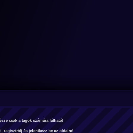
észe csak a tagok számára látható!
ni,
regisztrálj
és jelentkezz be az oldalra!