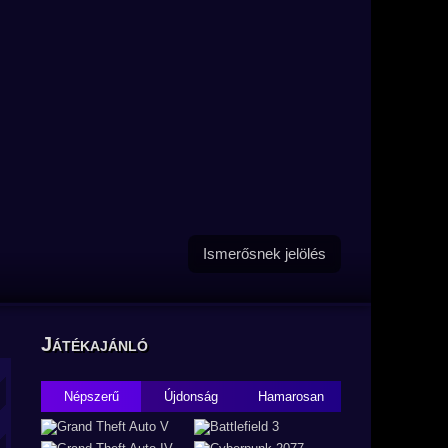
Ismerősnek jelölés
Játékajánló
Népszerű
Újdonság
Hamarosan