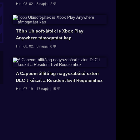
Hír | 08. 02. | 3 napja | 2 💬
Több Ubisoft-játék is Xbox Play
Anywhere támogatást kap
Hír | 08. 02. | 3 napja | 0 💬
A Capcom állítólag nagyszabású sztori
DLC-t készít a Resident Evil Requiemhez
Hír | 07. 19. | 17 napja | 15 💬