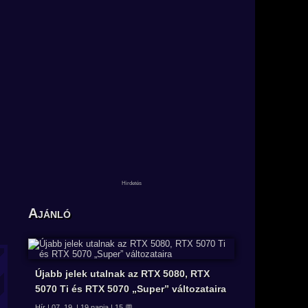
Ajánló
Újabb jelek utalnak az RTX 5080, RTX
5070 Ti és RTX 5070 „Super” változataira
Hír | 07. 19. | 19 napja | 15 💬