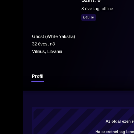
Szint: 8
8 éve tag, offline
648 ☀
Ghost (White Yaksha)
32 éves, nő
Vilnius, Litvánia
Profil
Az oldal ezen r
Ha szeretnél tag len