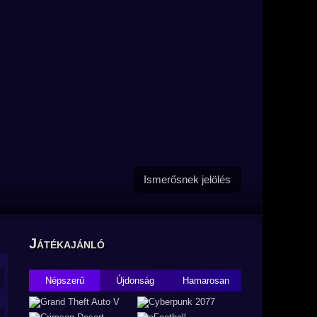
Ismerősnek jelölés
Játékajánló
Népszerű
Újdonság
Hamarosan