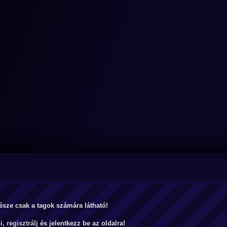
észe csak a tagok számára látható!
ni,
regisztrálj
és jelentkezz be az oldalra!