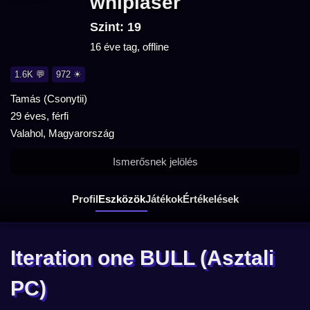
whiplaser
Szint: 19
16 éve tag, offline
1.6K 💬
972 ☀
Tamás (Csonytii)
29 éves, férfi
Valahol, Magyarország
Ismerősnek jelölés
Profil
Eszközök
Játékok
Értékelések
Iteration one BULL
(Asztali
PC)