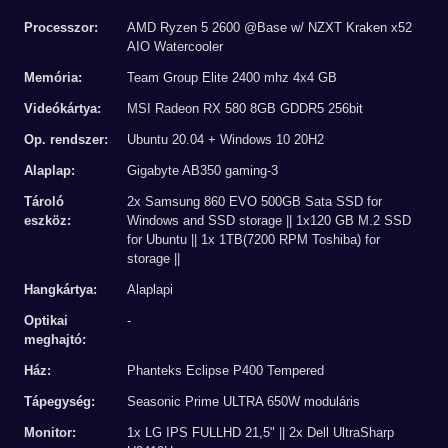
Processzor:
AMD Ryzen 5 2600 @Base w/ NZXT Kraken x52
AIO Watercooler
Memória:
Team Group Elite 2400 mhz 4x4 GB
Videókártya:
MSI Radeon RX 580 8GB GDDR5 256bit
Op. rendszer:
Ubuntu 20.04 + Windows 10 20H2
Alaplap:
Gigabyte AB350 gaming-3
Tároló
2x Samsung 860 EVO 500GB Sata SSD for
eszköz:
Windows and SSD storage || 1x120 GB M.2 SSD
for Ubuntu || 1x 1TB(7200 RPM Toshiba) for
storage ||
Hangkártya:
Alaplapi
Optikai
-
meghajtó:
Ház:
Phanteks Eclipse P400 Tempered
Tápegység:
Seasonic Prime ULTRA 650W moduláris
Monitor:
1x LG IPS FULLHD 21,5" || 2x Dell UltraSharp