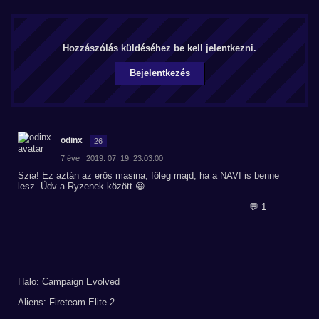
Hozzászólás küldéséhez be kell jelentkezni.
Bejelentkezés
odinx
26
7 éve | 2019. 07. 19. 23:03:00
Szia! Ez aztán az erős masina, főleg majd, ha a NAVI is benne
lesz. Üdv a Ryzenek között.😀
💬 1
Halo: Campaign Evolved
Aliens: Fireteam Elite 2