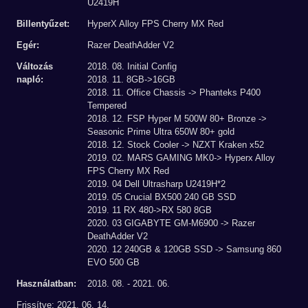
U2419H
Billentyűzet:
HyperX Alloy FPS Cherry MX Red
Egér:
Razer DeathAdder V2
Változás
2018. 08. Initial Config
napló:
2018. 11. 8GB->16GB
2018. 11. Office Chassis -> Phanteks P400
Tempered
2018. 12. FSP Hyper M 500W 80+ Bronze ->
Seasonic Prime Ultra 650W 80+ gold
2018. 12. Stock Cooler -> NZXT Kraken x52
2019. 02. MARS GAMING MK0-> Hyperx Alloy
FPS Cherry MX Red
2019. 04 Dell Ultrasharp U2419H*2
2019. 05 Crucial BX500 240 GB SSD
2019. 11 RX 480->RX 580 8GB
2020. 03 GIGABYTE GM-M6900 -> Razer
DeathAdder V2
2020. 12 240GB & 120GB SSD -> Samsung 860
EVO 500 GB
Használatban:
2018. 08. - 2021. 06.
Frissítve: 2021. 06. 14.