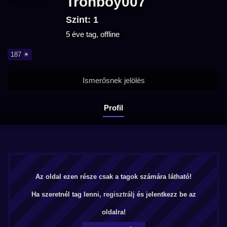
Tronboy007
Szint: 1
5 éve tag, offline
187 ☀
Ismerősnek jelölés
Profil
Az oldal ezen része csak a tagok számára látható!
Ha szeretnél tag lenni,
regisztrálj
és jelentkezz be az
oldalra!