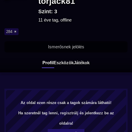
torjack81
Szint: 3
11 éve tag, offline
284 ☀
Ismerősnek jelölés
Profil
Eszközök
Játékok
Az oldal ezen része csak a tagok számára látható!
Ha szeretnél tag lenni,
regisztrálj
és jelentkezz be az
oldalra!