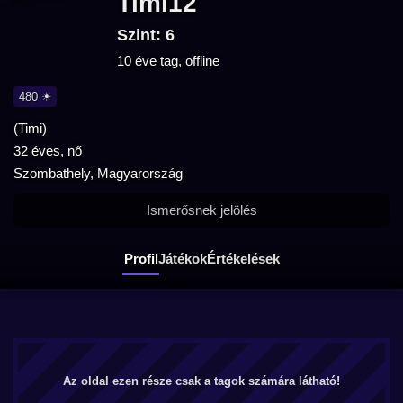
Timi12
Szint: 6
10 éve tag, offline
480 ☀
(Timi)
32 éves, nő
Szombathely, Magyarország
Ismerősnek jelölés
Profil
Játékok
Értékelések
Az oldal ezen része csak a tagok számára látható!