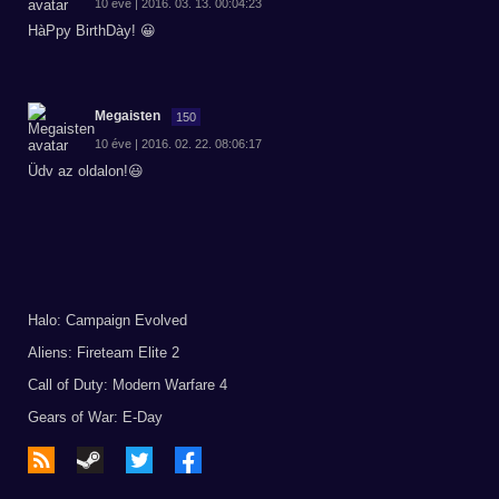
10 éve | 2016. 03. 13. 00:04:23
HàPpy BirthDày! 😀
Megaisten
150
10 éve | 2016. 02. 22. 08:06:17
Üdv az oldalon!😃
Halo: Campaign Evolved
Aliens: Fireteam Elite 2
Call of Duty: Modern Warfare 4
Gears of War: E-Day