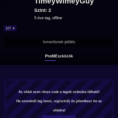
TimeyWimeyGuy
Szint: 2
5 éve tag, offline
107 ☀
Ismerősnek jelölés
Profil
Eszközök
Az oldal ezen része csak a tagok számára látható!
Ha szeretnél tag lenni,
regisztrálj
és jelentkezz be az
oldalra!