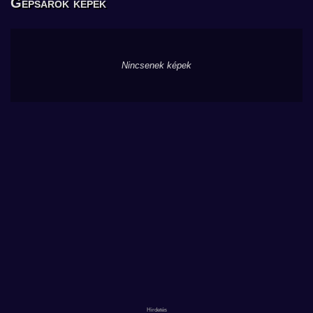
Gépsarok képek
Nincsenek képek