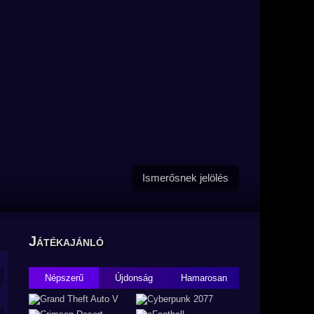
Ismerősnek jelölés
Játékajánló
Népszerű
Újdonság
Hamarosan