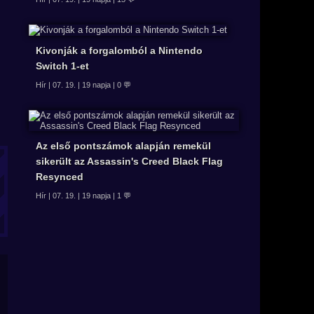
Kivonják a forgalomból a Nintendo
Switch 1-et
Hír | 07. 19. | 19 napja | 0 💬
Az első pontszámok alapján remekül
sikerült az Assassin's Creed Black Flag
Resynced
Hír | 07. 19. | 19 napja | 1 💬