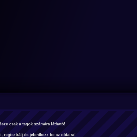
észe csak a tagok számára látható!
ni,
regisztrálj
és jelentkezz be az oldalra!