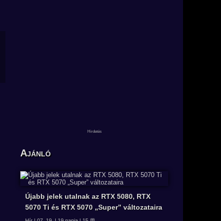
Ajánló
Újabb jelek utalnak az RTX 5080, RTX
5070 Ti és RTX 5070 „Super” változataira
Hír | 07. 19. | 19 napja | 15 💬