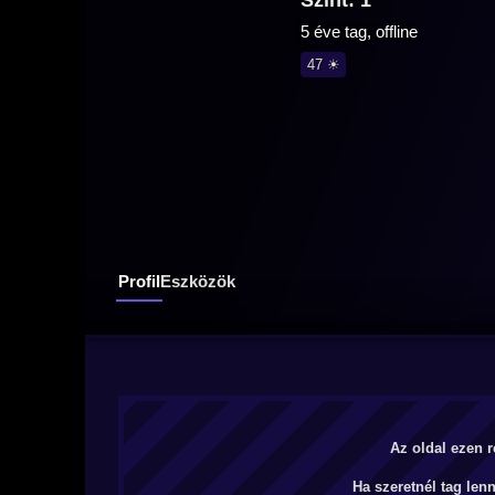
Szint: 1
5 éve tag, offline
47 ☀
Profil
Eszközök
Az oldal ezen r
Ha szeretnél tag len