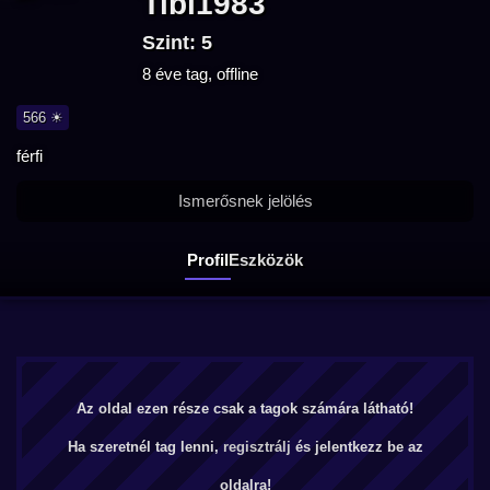
Tibi1983
Szint: 5
8 éve tag, offline
566 ☀
férfi
Ismerősnek jelölés
Profil
Eszközök
Az oldal ezen része csak a tagok számára látható!
Ha szeretnél tag lenni,
regisztrálj
és jelentkezz be az
oldalra!