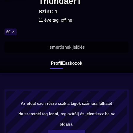
ThundaerT
Szint: 1
11 éve tag, offline
60 ☀
Ismerősnek jelölés
Profil
Eszközök
Az oldal ezen része csak a tagok számára látható!
Ha szeretnél tag lenni,
regisztrálj
és jelentkezz be az
oldalra!