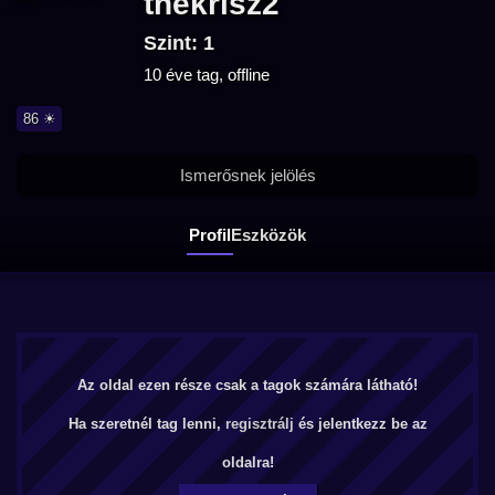
thekrisz2
Szint: 1
10 éve tag, offline
86 ☀
Ismerősnek jelölés
Profil
Eszközök
Az oldal ezen része csak a tagok számára látható!
Ha szeretnél tag lenni,
regisztrálj
és jelentkezz be az
oldalra!