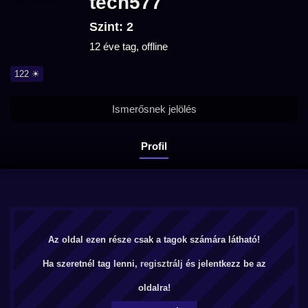
tech577
Szint: 2
12 éve tag, offline
122 ☀
Ismerősnek jelölés
Profil
Az oldal ezen része csak a tagok számára látható!
Ha szeretnél tag lenni,
regisztrálj
és jelentkezz be az
oldalra!