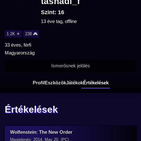
tasnadi_f
Szint: 16
13 éve tag, offline
1.2K ☀
238 🎮
33 éves, férfi
Magyarország
Ismerősnek jelölés
Profil
Eszközök
Játékok
Értékelések
Értékelések
Wolfenstein: The New Order
Megjelenés: 2014. May 20. (PC)