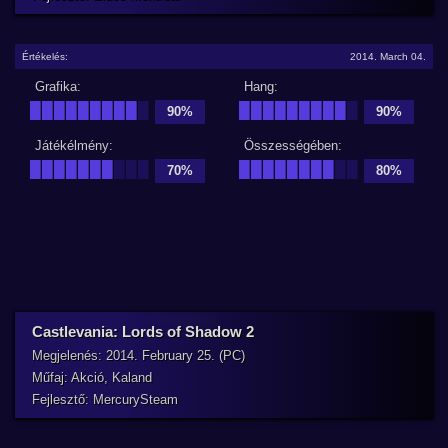
Értékelés:
2014. March 04.
Grafika:
Hang:
█████████
█
█████████
█
90%
90%
Játékélmény:
Összességében:
███████
███
████████
██
70%
80%
Castlevania: Lords of Shadow 2
Megjelenés: 2014. February 25. (PC)
Műfaj: Akció, Kaland
Fejlesztő: MercurySteam