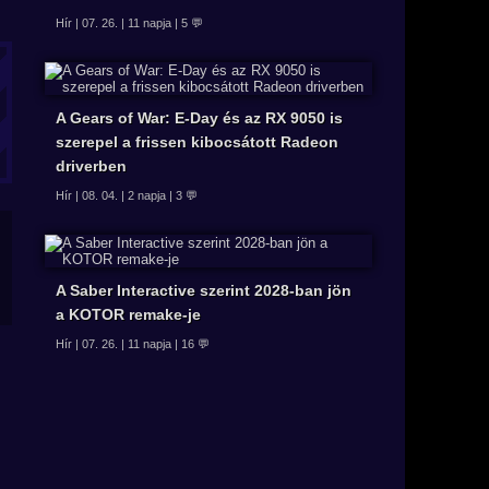
Hír | 07. 26. | 11 napja | 5 💬
A Gears of War: E-Day és az RX 9050 is
szerepel a frissen kibocsátott Radeon
driverben
Hír | 08. 04. | 2 napja | 3 💬
A Saber Interactive szerint 2028-ban jön
a KOTOR remake-je
Hír | 07. 26. | 11 napja | 16 💬