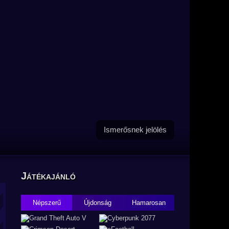
Ismerősnek jelölés
Játékajánló
Népszerű
Újdonság
Hamarosan