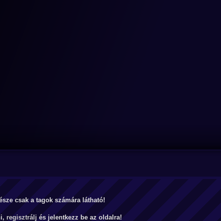
észe csak a tagok számára látható!
ni,
regisztrálj
és jelentkezz be az oldalra!