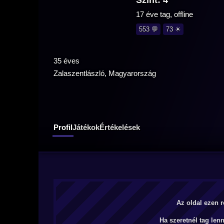
Szint: 4
17 éve tag, offline
553 💬
73 ☀
35 éves
Zalaszentlászló, Magyarország
Profil
Játékok
Értékelések
Az oldal ezen r
Ha szeretnél tag len