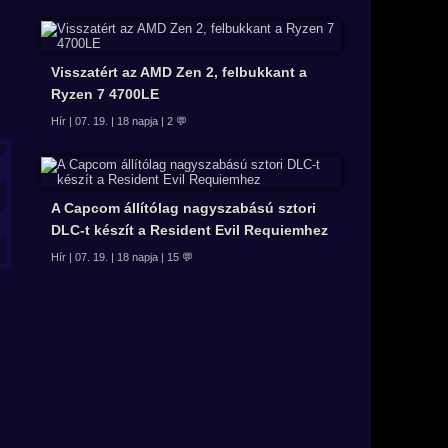
Visszatért az AMD Zen 2, felbukkant a
Ryzen 7 4700LE
Hír | 07. 19. | 18 napja | 2 💬
A Capcom állítólag nagyszabású sztori
DLC-t készít a Resident Evil Requiemhez
Hír | 07. 19. | 18 napja | 15 💬