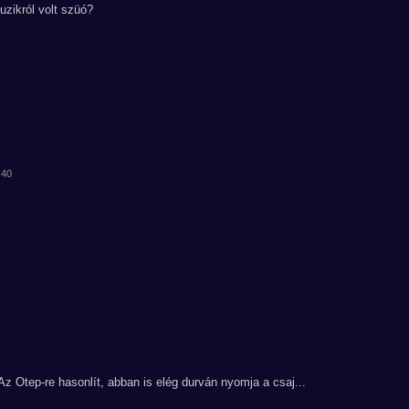
zikról volt szüó?
:40
 Az Otep-re hasonlít, abban is elég durván nyomja a csaj...