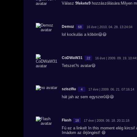
Válasz
9fekete9
hozzászólására:Milyen mu
Demoz
68
16 éve | 2010. 04. 28. 13:24:04
lol kockulás a köbön😃😃
CoDWaW31
22
16 éve | 2009. 09. 19. 10:44
Tetszet?s avatar😃
sziszifiu
4
17 éve | 2009. 06. 21. 07:16:14
hát jah az sem egyszerű😃😃
Flash
18
17 éve | 2009. 06. 18. 20:11:18
Fú ez a linkelt In this moment elég kircsi!
Imádom az őrjöngést! 😆