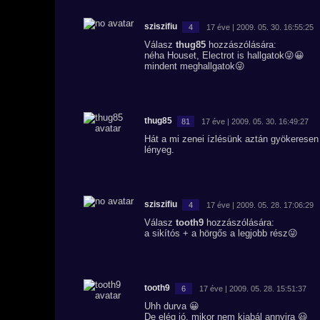
sziszifiu
4
17 éve | 2009. 05. 30. 16:55:25
Válasz
thug85
hozzászólására:
néha Houset, Electrot is hallgatok😜😀
mindent meghallgatok😜
thug85
81
17 éve | 2009. 05. 30. 16:49:27
Hát a mi zenei ízlésünk aztán gyökeresen 
lényeg.
sziszifiu
4
17 éve | 2009. 05. 28. 17:06:29
Válasz
tooth9
hozzászólására:
a sikítós + a hörgős a legjobb rész😜
tooth9
6
17 éve | 2009. 05. 28. 15:51:37
Uhh durva 😀
De elég jó, mikor nem kiabál annyira 😃