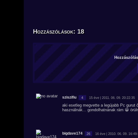
Hozzászólások: 18
Hozzászólás 
sziszifiu
4
15 éve | 2011. 06. 09. 20:22:35
aki esetleg megvette a legújabb Pc gurut
használnák... gondolhatnának rám 😀 örüln
bigdave174
26
16 éve | 2010. 06. 09. 16:49