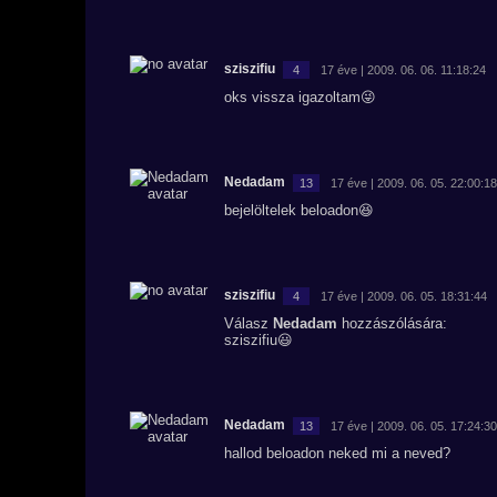
sziszifiu
4
17 éve | 2009. 06. 06. 11:18:24
oks vissza igazoltam😜
Nedadam
13
17 éve | 2009. 06. 05. 22:00:18
bejelöltelek beloadon😆
sziszifiu
4
17 éve | 2009. 06. 05. 18:31:44
Válasz
Nedadam
hozzászólására:
sziszifiu😃
Nedadam
13
17 éve | 2009. 06. 05. 17:24:30
hallod beloadon neked mi a neved?