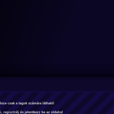
észe csak a tagok számára látható!
ni,
regisztrálj
és jelentkezz be az oldalra!