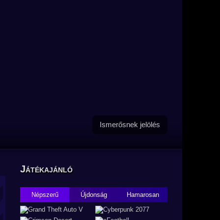
Ismerősnek jelölés
Játékajánló
Népszerű
Újdonság
Hamarosan