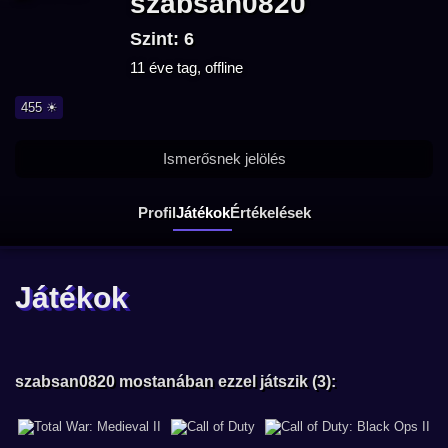
szabsan0820
Szint: 6
11 éve tag, offline
455 ☀
Ismerősnek jelölés
Profil
Játékok
Értékelések
Játékok
szabsan0820 mostanában ezzel játszik (3):