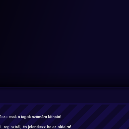
észe csak a tagok számára látható!
ni,
regisztrálj
és jelentkezz be az oldalra!