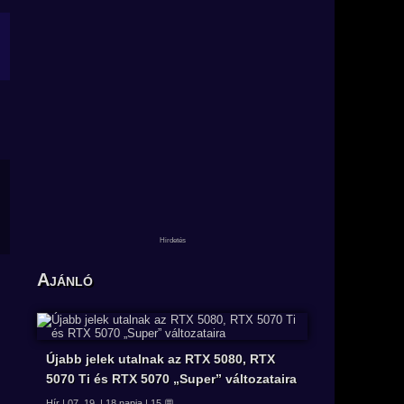
Ajánló
Újabb jelek utalnak az RTX 5080, RTX
5070 Ti és RTX 5070 „Super” változataira
Hír | 07. 19. | 18 napja | 15 💬