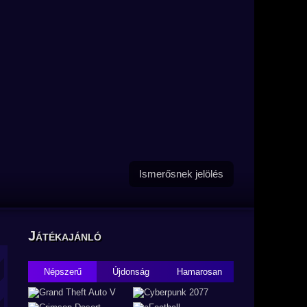
Ismerősnek jelölés
Játékajánló
Népszerű
Újdonság
Hamarosan