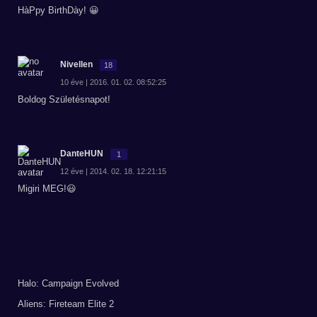
HàPpy BirthDày! 😀
Nivellen
18
10 éve | 2016. 01. 02. 08:52:25
Boldog Születésnapot!
DanteHUN
1
12 éve | 2014. 02. 18. 12:21:15
Migiri MEG!😃
Halo: Campaign Evolved
Aliens: Fireteam Elite 2