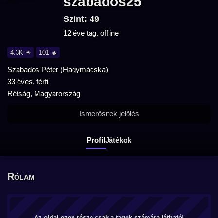
szabados25
Szint: 49
12 éve tag, offline
4.3K ☀
101 🔥
Szabados Péter (Hagymácska)
33 éves, férfi
Rétság, Magyarország
Ismerősnek jelölés
Profil
Játékok
Rólam
Az oldal ezen része csak a tagok számára látható!