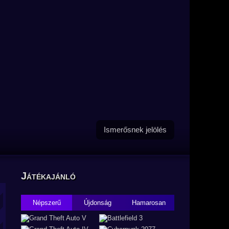
Ismerősnek jelölés
Játékajánló
Népszerű
Újdonság
Hamarosan