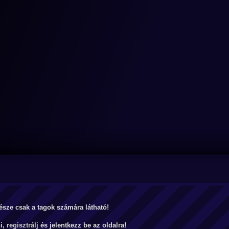
észe csak a tagok számára látható!
ni,
regisztrálj
és jelentkezz be az oldalra!