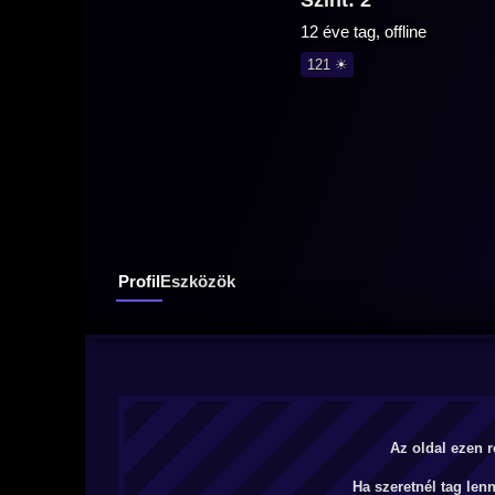
Szint: 2
12 éve tag, offline
121 ☀
Profil
Eszközök
Az oldal ezen r
Ha szeretnél tag len