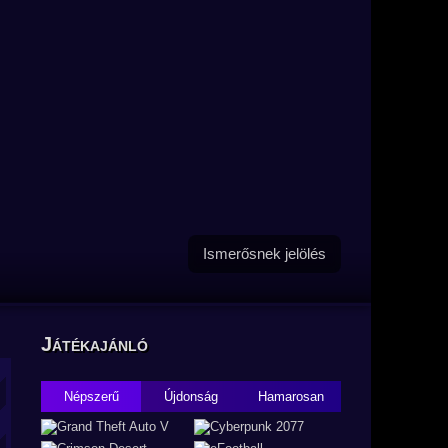
Ismerősnek jelölés
Játékajánló
Népszerű
Újdonság
Hamarosan