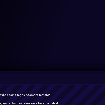
észe csak a tagok számára látható!
ni,
regisztrálj
és jelentkezz be az oldalra!