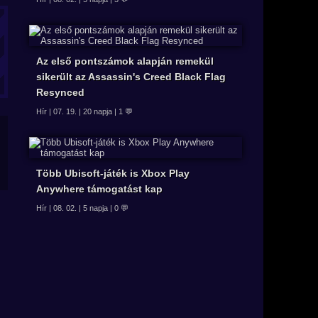
Az első pontszámok alapján remekül
sikerült az Assassin's Creed Black Flag
Resynced
Hír | 07. 19. | 20 napja | 1 💬
Több Ubisoft-játék is Xbox Play
Anywhere támogatást kap
Hír | 08. 02. | 5 napja | 0 💬