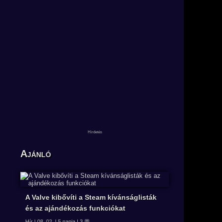
Ajánló
A Valve kibővíti a Steam kívánságlisták
és az ajándékozás funkciókat
Hír | 08. 02. | 5 napja | 3 💬