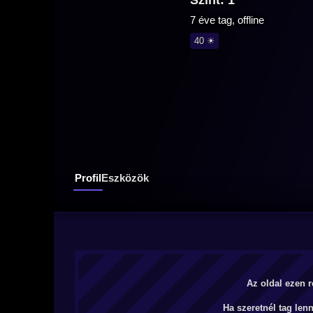
Szint: 1
7 éve tag, offline
40 ☀
Profil
Eszközök
Az oldal ezen r
Ha szeretnél tag len