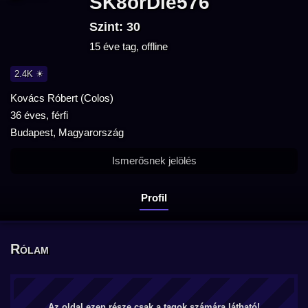
SK8orDie576
Szint: 30
15 éve tag, offline
2.4K ☀
Kovács Róbert (Colos)
36 éves, férfi
Budapest, Magyarország
Ismerősnek jelölés
Profil
Rólam
Az oldal ezen része csak a tagok számára látható!