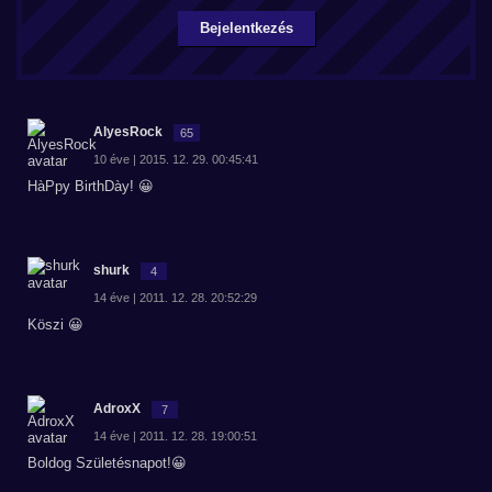
Bejelentkezés
AlyesRock
65
10 éve | 2015. 12. 29. 00:45:41
HàPpy BirthDày! 😀
shurk
4
14 éve | 2011. 12. 28. 20:52:29
Köszi 😀
AdroxX
7
14 éve | 2011. 12. 28. 19:00:51
Boldog Születésnapot!😀