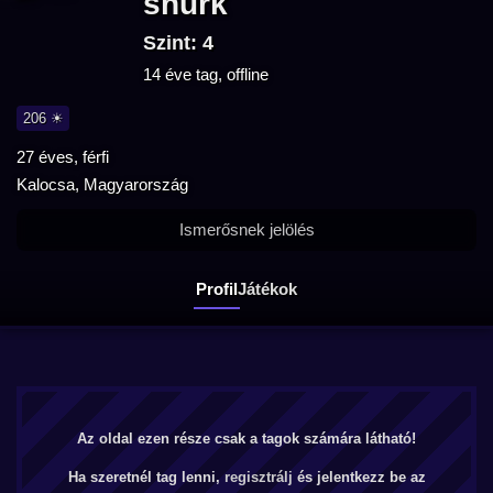
shurk
Szint: 4
14 éve tag, offline
206 ☀
27 éves, férfi
Kalocsa, Magyarország
Ismerősnek jelölés
Profil
Játékok
Az oldal ezen része csak a tagok számára látható!
Ha szeretnél tag lenni,
regisztrálj
és jelentkezz be az