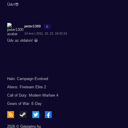
Üdv!😎
peter1300
6
14 éve | 2011. 10. 22. 18:42:24
Üdv az oldalon! 😀
Halo: Campaign Evolved
Aliens: Fireteam Elite 2
Call of Duty: Modern Warfare 4
Gears of War: E-Day
2026 © Gépigény.hu