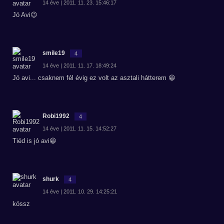
14 éve | 2011. 11. 23. 15:46:17
Jó Avi😉
smile19
4
14 éve | 2011. 11. 17. 18:49:24
Jó avi... csaknem fél évig ez volt az asztali hátterem 😀
Robi1992
4
14 éve | 2011. 11. 15. 14:52:27
Tiéd is jó avi😀
shurk
4
14 éve | 2011. 10. 29. 14:25:21
kössz