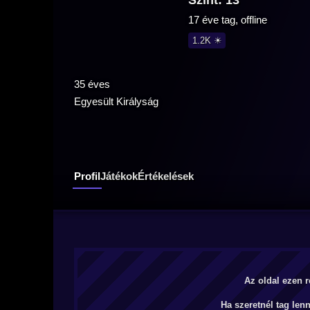
Szint: 13
17 éve tag, offline
1.2K ☀
35 éves
Egyesült Királyság
Profil
Játékok
Értékelések
Az oldal ezen r
Ha szeretnél tag len