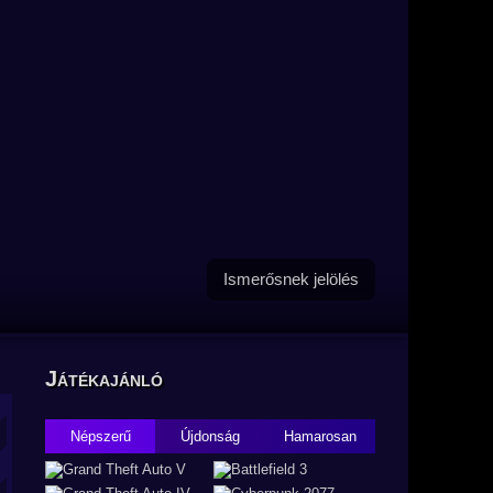
Ismerősnek jelölés
Játékajánló
Népszerű
Újdonság
Hamarosan