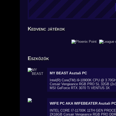
Kedvenc játékok
Eszközök
MY BEAST
Asztali PC
Intel(R) Core(TM) i9-10900K CPU @ 3.70G
Corsair Vengeance RGB PRO SL 32GB (2x
MSI GeForce RTX 3070 Ti VENTUS 3X
WIFE PC AKA WIFEBEATER
Asztali P
INTEL CORE I7-11700K 11TH GEN PROC
2X16GB Corsair Vengeance RGB PRO DD