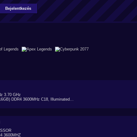
Bejelentkezés
Hz 3.70 GHz
16GB) DDR4 3600MHz C18, Illuminated…
C
ESSOR
R4 3600MHZ