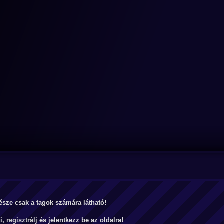
észe csak a tagok számára látható!
ni,
regisztrálj
és jelentkezz be az oldalra!