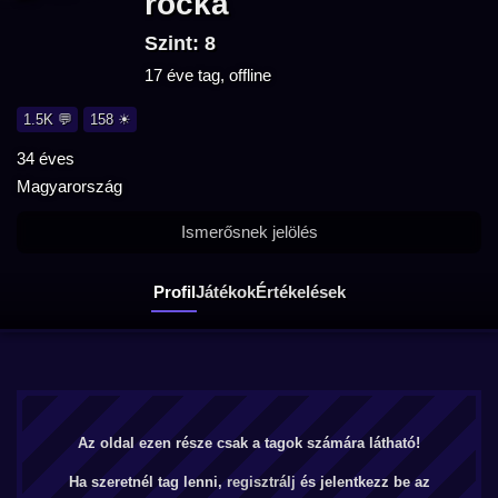
rocka
Szint: 8
17 éve tag, offline
1.5K 💬
158 ☀
34 éves
Magyarország
Ismerősnek jelölés
Profil
Játékok
Értékelések
Az oldal ezen része csak a tagok számára látható!
Ha szeretnél tag lenni,
regisztrálj
és jelentkezz be az