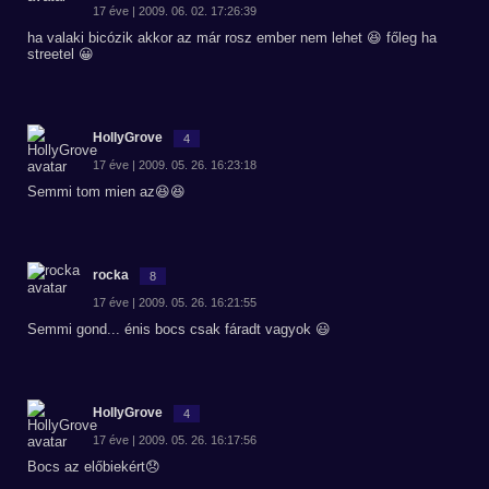
17 éve | 2009. 06. 02. 17:26:39
ha valaki bicózik akkor az már rosz ember nem lehet 😆 főleg ha
streetel 😀
HollyGrove
4
17 éve | 2009. 05. 26. 16:23:18
Semmi tom mien az😆😆
rocka
8
17 éve | 2009. 05. 26. 16:21:55
Semmi gond... énis bocs csak fáradt vagyok 😃
HollyGrove
4
17 éve | 2009. 05. 26. 16:17:56
Bocs az előbiekért😞