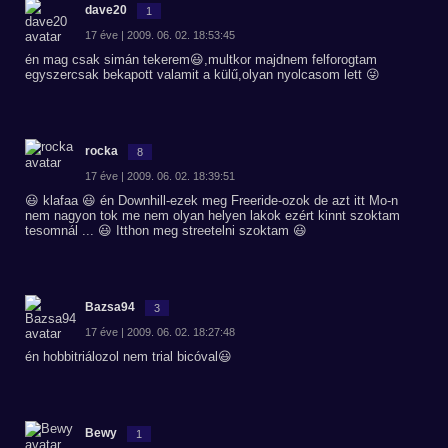
dave20
1
17 éve | 2009. 06. 02. 18:53:45
én mag csak simán tekerem😃,multkor majdnem felforogtam
egyszercsak bekapott valamit a külű,olyan nyolcasom lett 😜
rocka
8
17 éve | 2009. 06. 02. 18:39:51
😃 klafaa 😃 én Downhill-ezek meg Freeride-ozok de azt itt Mo-n
nem nagyon tok me nem olyan helyen lakok ezért kinnt szoktam
tesomnál ... 😃 Itthon meg streetelni szoktam 😃
Bazsa94
3
17 éve | 2009. 06. 02. 18:27:48
én hobbitriálozol nem trial bicóval😃
Bewy
1