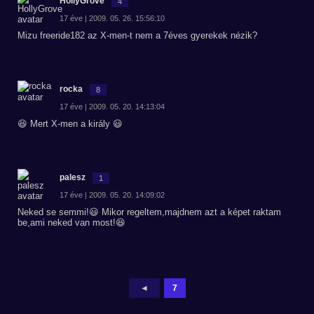
HollyGrove
4
17 éve | 2009. 05. 26. 15:56:10
Mizu freeride182 az X-men-t nem a 7éves gyerekek nézik?
rocka
8
17 éve | 2009. 05. 20. 14:13:04
😆 Mert X-men a király 😃
palesz
1
17 éve | 2009. 05. 20. 14:09:02
Neked se semmi!😃 Mikor regeltem,majdnem azt a képet raktam
be,ami neked van most!😆
◄
7