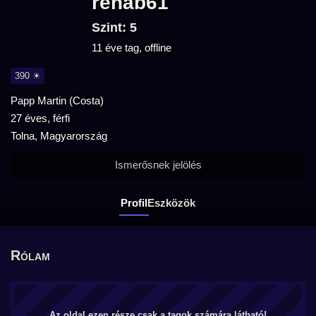
rehab61
Szint: 5
11 éve tag, offline
390 ☀
Papp Martin (Costa)
27 éves, férfi
Tolna, Magyarország
Ismerősnek jelölés
Profil
Eszközök
Rólam
Az oldal ezen része csak a tagok számára látható!