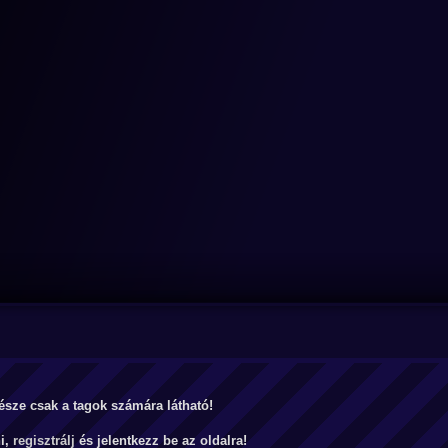
észe csak a tagok számára látható!
ni,
regisztrálj
és jelentkezz be az oldalra!