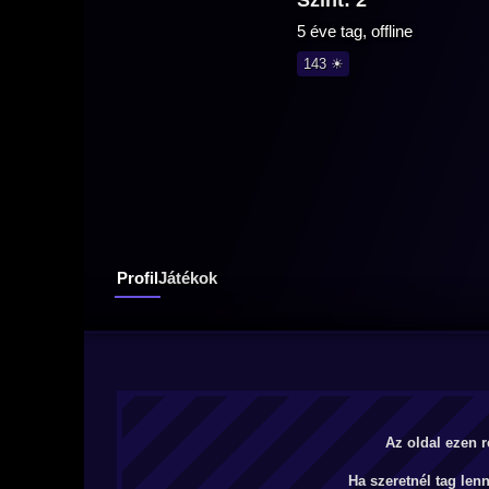
Szint: 2
5 éve tag, offline
143 ☀
Profil
Játékok
Az oldal ezen r
Ha szeretnél tag len