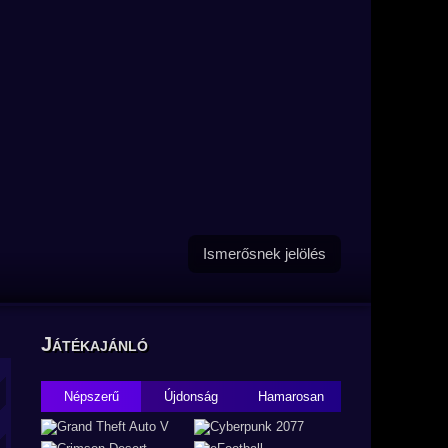
Ismerősnek jelölés
Játékajánló
Népszerű
Újdonság
Hamarosan