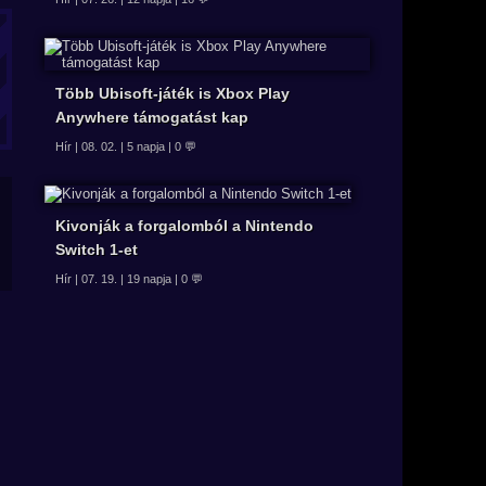
Több Ubisoft-játék is Xbox Play
Anywhere támogatást kap
Hír | 08. 02. | 5 napja | 0 💬
Kivonják a forgalomból a Nintendo
Switch 1-et
Hír | 07. 19. | 19 napja | 0 💬