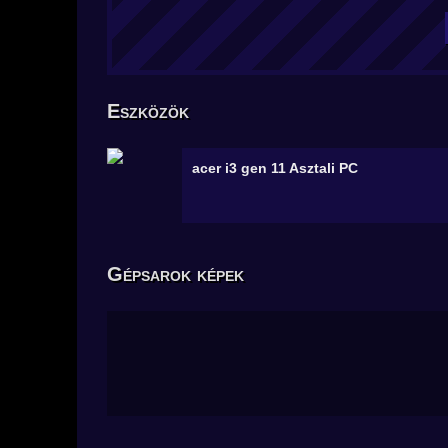
Eszközök
acer i3 gen 11
Asztali PC
Gépsarok képek