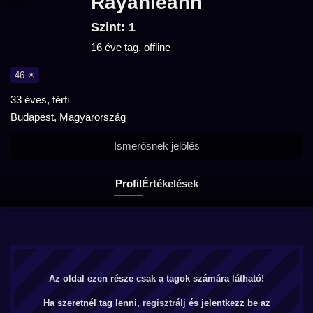
Rayanleann
Szint: 1
16 éve tag, offline
46 ☀
33 éves, férfi
Budapest, Magyarország
Ismerősnek jelölés
Profil
Értékelések
Az oldal ezen része csak a tagok számára látható!
Ha szeretnél tag lenni,
regisztrálj
és jelentkezz be az