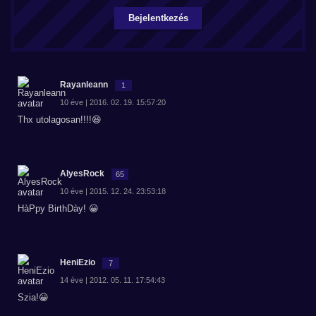
Bejelentkezés
Rayanleann
1
10 éve | 2016. 02. 19. 15:57:20
Thx utolagosan!!!!😆
AlyesRock
65
10 éve | 2015. 12. 24. 23:53:18
HàPpy BirthDày! 😀
HeniEzio
7
14 éve | 2012. 05. 11. 17:54:43
Szia!😀