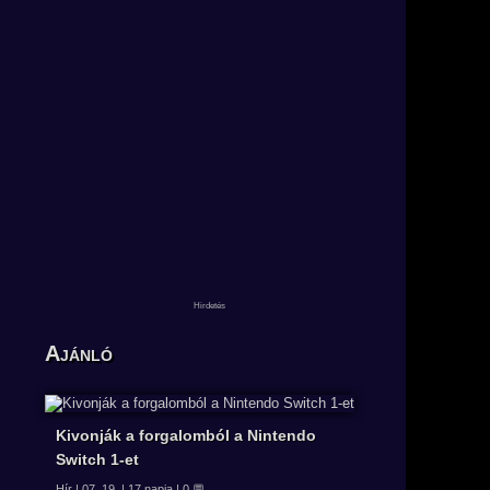
Ajánló
Kivonják a forgalomból a Nintendo
Switch 1-et
Hír | 07. 19. | 17 napja | 0 💬