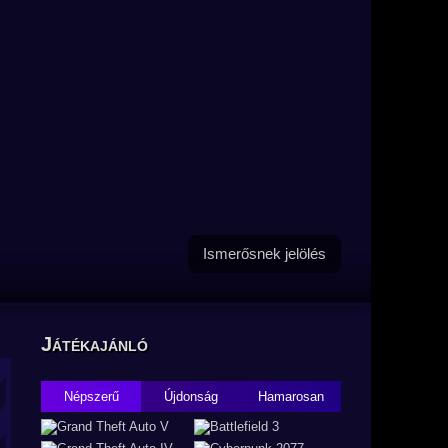
Ismerősnek jelölés
Játékajánló
Népszerű
Újdonság
Hamarosan