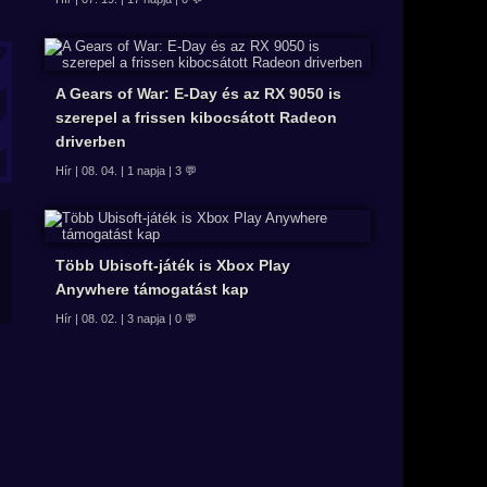
A Gears of War: E-Day és az RX 9050 is
szerepel a frissen kibocsátott Radeon
driverben
Hír | 08. 04. | 1 napja | 3 💬
Több Ubisoft-játék is Xbox Play
Anywhere támogatást kap
Hír | 08. 02. | 3 napja | 0 💬