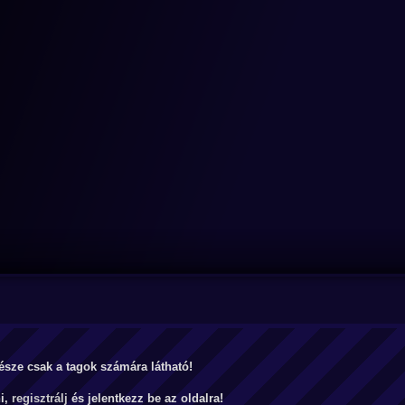
észe csak a tagok számára látható!
ni,
regisztrálj
és jelentkezz be az oldalra!