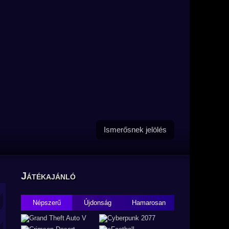
Ismerősnek jelölés
Játékajánló
Népszerű
Újdonság
Hamarosan