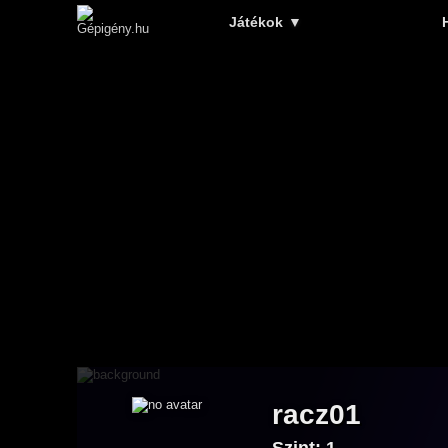
Játékok
▼
racz01