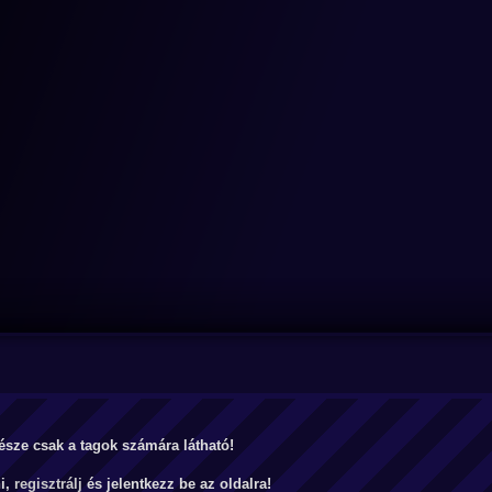
észe csak a tagok számára látható!
ni,
regisztrálj
és jelentkezz be az oldalra!