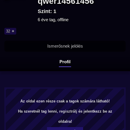
qwer14561456
Szint: 1
6 éve tag, offline
32 ☀
Ismerősnek jelölés
Profil
Az oldal ezen része csak a tagok számára látható!
Ha szeretnél tag lenni,
regisztrálj
és jelentkezz be az
oldalra!