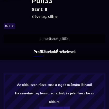
Pufi33
Szint: 9
8 éve tag, offline
877 ☀
Ismerősnek jelölés
Profil
Játékok
Értékelések
Az oldal ezen része csak a tagok számára látható!
Ha szeretnél tag lenni,
regisztrálj
és jelentkezz be az
oldalra!