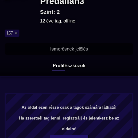
Predalian3
Szint: 2
12 éve tag, offline
157 ☀
Ismerősnek jelölés
Profil
Eszközök
Az oldal ezen része csak a tagok számára látható!
Ha szeretnél tag lenni,
regisztrálj
és jelentkezz be az
oldalra!