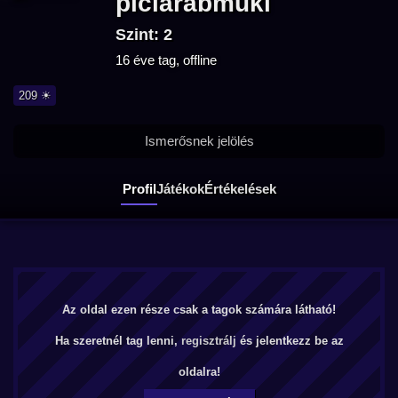
piciarabmuki
Szint: 2
16 éve tag, offline
209 ☀
Ismerősnek jelölés
Profil
Játékok
Értékelések
Az oldal ezen része csak a tagok számára látható!
Ha szeretnél tag lenni,
regisztrálj
és jelentkezz be az
oldalra!